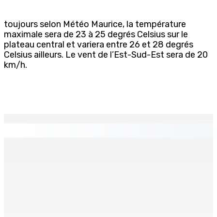
toujours selon Météo Maurice, la température
maximale sera de 23 à 25 degrés Celsius sur le
plateau central et variera entre 26 et 28 degrés
Celsius ailleurs. Le vent de l’Est-Sud-Est sera de 20
km/h.
EN CONTINU
↻
Port-Louis : Un jeune vend de la drogue près du
Marché Central
6 Août 2026 18h00
Un passager mauricien décède à bord d’un vol d’Air
Mauritius