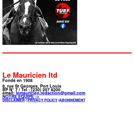
Le Mauricien ltd
Fondé en 1908
8, rue St Georges, Port Louis
BP N° 7 / Tel : (230) 207 8200
email:
lemauricien.redaction@gmail.com
NOTRE ÉQUIPE →
DISCLAIMER
/
PRIVACY POLICY
/
ABONNEMENT