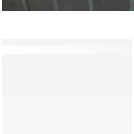
EN CONTINU
↻
Franco Quirin : « Une position de stricte neutralité »
7 Août 2026 12h00
Océan Indien | Saisie de 157,5 kg de drogue : L’ex-JM
prend ses distances de la SUV et du gandia
7 Août 2026 11h49
BALACLAVA : Enquête après la découverte d’un corps
calciné à la plage
7 Août 2026 11h21