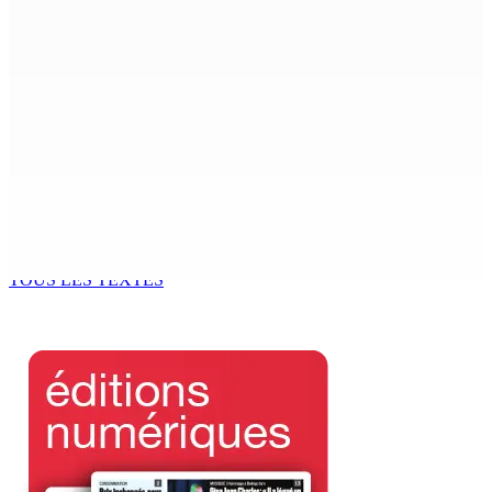
for Women in Political Leadership
7 Août 2026 08h00
Réforme des pensions | En vue de la promulgation La
PKS demande à Gokhool de retenir son Assent
7 Août 2026 07h00
Port-Louis : Un jeune vend de la drogue près du
Marché Central
6 Août 2026 18h00
TOUS LES TEXTES