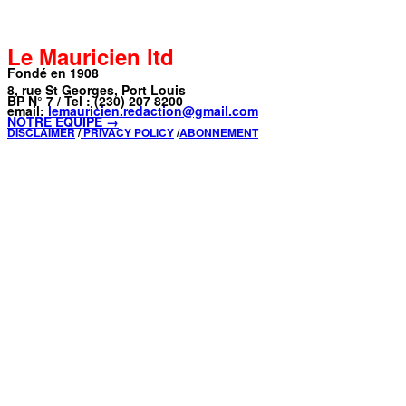
Le Mauricien ltd
Fondé en 1908
8, rue St Georges, Port Louis
BP N° 7 / Tel : (230) 207 8200
email:
lemauricien.redaction@gmail.com
NOTRE ÉQUIPE →
DISCLAIMER
/
PRIVACY POLICY
/
ABONNEMENT