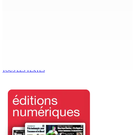
6 Août 2026 15h49
Madagascar : La Banque centrale relève son taux
directeur à 12,5%
6 Août 2026 15h00
ACCESS TO JUSTICE IN MAURITIUS : If This Can Happen to
a Senior Counsel, What Does It Mean for Persons with
Disabilities?
6 Août 2026 15h00
TOUS LES TEXTES