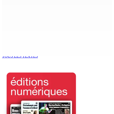
MONDE ESTUDIANTIN | Municipalité de Port-Louis —
NAFCO : Concours national de débat prévu le jeudi 13
6 Août 2026 14h00
Kugan Parapen, Junior Minister à la Sécurité sociale «
Le processus de décolonisation est toujours inachevé
»
6 Août 2026 13h00
TOUS LES TEXTES