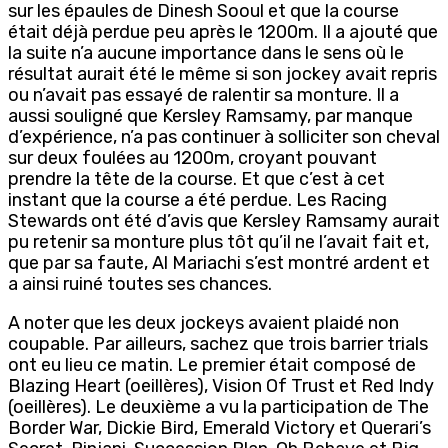
sur les épaules de Dinesh Sooul et que la course
était déjà perdue peu après le 1200m. Il a ajouté que
la suite n’a aucune importance dans le sens où le
résultat aurait été le même si son jockey avait repris
ou n’avait pas essayé de ralentir sa monture. Il a
aussi souligné que Kersley Ramsamy, par manque
d’expérience, n’a pas continuer à solliciter son cheval
sur deux foulées au 1200m, croyant pouvant
prendre la tête de la course. Et que c’est à cet
instant que la course a été perdue. Les Racing
Stewards ont été d’avis que Kersley Ramsamy aurait
pu retenir sa monture plus tôt qu’il ne l’avait fait et,
que par sa faute, Al Mariachi s’est montré ardent et
a ainsi ruiné toutes ses chances.
A noter que les deux jockeys avaient plaidé non
coupable. Par ailleurs, sachez que trois barrier trials
ont eu lieu ce matin. Le premier était composé de
Blazing Heart (oeillères), Vision Of Trust et Red Indy
(oeillères). Le deuxième a vu la participation de The
Border War, Dickie Bird, Emerald Victory et Querari’s