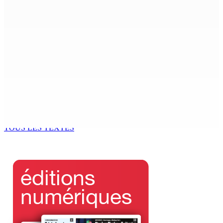
6 Août 2026 15h00
MONDE ESTUDIANTIN | Municipalité de Port-Louis —
NAFCO : Concours national de débat prévu le jeudi 13
6 Août 2026 14h00
Kugan Parapen, Junior Minister à la Sécurité sociale «
Le processus de décolonisation est toujours inachevé
»
6 Août 2026 13h00
TOUS LES TEXTES