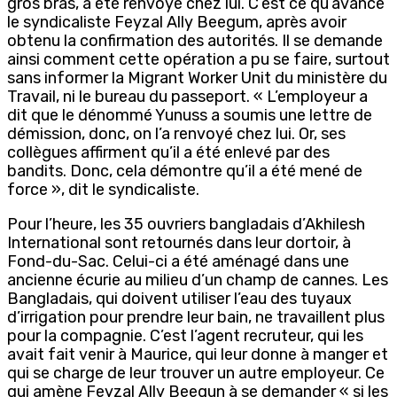
gros bras, a été renvoyé chez lui. C’est ce qu’avance
le syndicaliste Feyzal Ally Beegum, après avoir
obtenu la confirmation des autorités. Il se demande
ainsi comment cette opération a pu se faire, surtout
sans informer la Migrant Worker Unit du ministère du
Travail, ni le bureau du passeport. « L’employeur a
dit que le dénommé Yunuss a soumis une lettre de
démission, donc, on l’a renvoyé chez lui. Or, ses
collègues affirment qu’il a été enlevé par des
bandits. Donc, cela démontre qu’il a été mené de
force », dit le syndicaliste.
Pour l’heure, les 35 ouvriers bangladais d’Akhilesh
International sont retournés dans leur dortoir, à
Fond-du-Sac. Celui-ci a été aménagé dans une
ancienne écurie au milieu d’un champ de cannes. Les
Bangladais, qui doivent utiliser l’eau des tuyaux
d’irrigation pour prendre leur bain, ne travaillent plus
pour la compagnie. C’est l’agent recruteur, qui les
avait fait venir à Maurice, qui leur donne à manger et
qui se charge de leur trouver un autre employeur. Ce
qui amène Feyzal Ally Beegun à se demander « si les