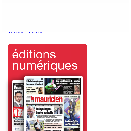
Kugan Parapen, Junior Minister à la Sécurité sociale «
Le processus de décolonisation est toujours inachevé
»
6 Août 2026 13h00
TOUS LES TEXTES