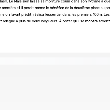
ash. Le Malaisien laissa sa monture courir dans son rythme à quel
e accéléra et il perdit même le bénéfice de la deuxième place au pr
on l’avait prédit, réalisa l’essentiel dans les premiers 100m. Les
r fut relégué à plus de deux longueurs. À noter qu’il se montra ar
éan Indien | Saisie de 157,5 kg de drogue : L’ex-JM prend ses
Août 2026 11h49
 à la plage
Échiquier politique | Changing of Guards — 
7 Août 2026 11h11