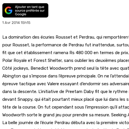
1 Avr 2014 15h15
La domination des écuries Rousset et Perdrau, qui remportèrent c
pour Rousset, la performance de Perdrau fut inattendue, surtout q
fit que cet établissement ramena Rs 480 000 en termes de prix
Polar Royale et Forest Shelter, sans oublier les deuxièmes plac
Côté jockeys, Benedict Woodworth prend seul la tête avec quat
Abington qui s’impose dans l’épreuve principale. On ne l’attenda
épreuve tactique avec Valere essayant d’endormir ses adversaires 
dans la descente. L’initiative de Preetam Daby fit que le rythme
devant Snappy, qui était pourtant mieux placé que lui dans les 
tête de la course. On fut cependant sous l’impression qu’il atta
Woodworth sorte le grand jeu pour prendre sa mesure. Seeking Ang
La belle journée de l’écurie Perdrau débuta avec la première vi