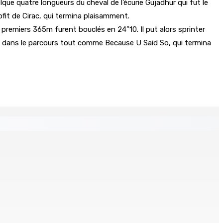
que quatre longueurs du cheval de l’écurie Gujadhur qui fut le
ofit de Cirac, qui termina plaisamment.
 premiers 365m furent bouclés en 24”10. Il put alors sprinter
dent dans le parcours tout comme Because U Said So, qui termina
 distances de la SUV et du gandia
Chetan Baboolall, nouveau leader de l’opposition