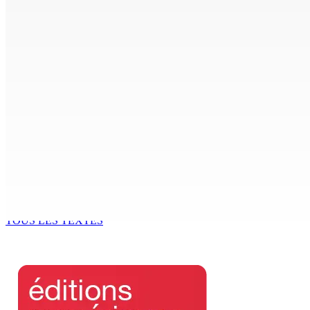
AUTOROUTE M4 | Projet évalué à Rs 10 milliards Prêt spéc
7 Août 2026 11h00
CORPS PARA-PUBLICS EDB : Rs 850 000 par mois à Ramdaurs
7 Août 2026 10h00
Région : Stéphanie Anquetil admise à l’African Academy for
7 Août 2026 08h00
Réforme des pensions | En vue de la promulgation La PKS
7 Août 2026 07h00
TOUS LES TEXTES