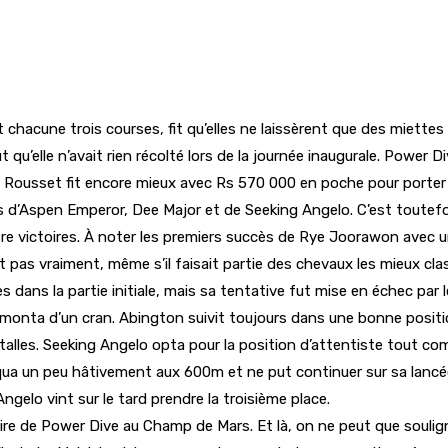
hacune trois courses, fit qu’elles ne laissèrent que des miettes 
u’elle n’avait rien récolté lors de la journée inaugurale. Power D
. Rousset fit encore mieux avec Rs 570 000 en poche pour porter
es d’Aspen Emperor, Dee Major et de Seeking Angelo. C’est toutefo
re victoires. À noter les premiers succès de Rye Joorawon avec 
it pas vraiment, même s’il faisait partie des chevaux les mieux cl
dans la partie initiale, mais sa tentative fut mise en échec par le
 monta d’un cran. Abington suivit toujours dans une bonne position
stalles. Seeking Angelo opta pour la position d’attentiste tout c
qua un peu hâtivement aux 600m et ne put continuer sur sa lancée.
elo vint sur le tard prendre la troisième place.
ctoire de Power Dive au Champ de Mars. Et là, on ne peut que soul