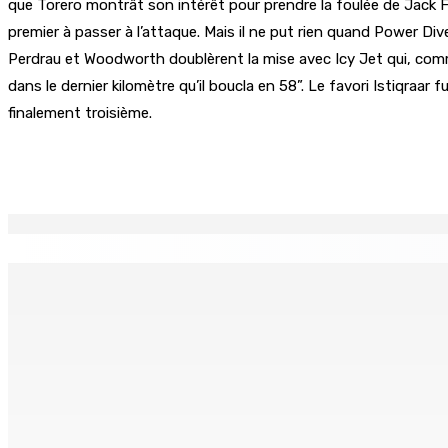
que Torero montrât son intérêt pour prendre la foulée de Jack Fl
premier à passer à l’attaque. Mais il ne put rien quand Power Div
Perdrau et Woodworth doublèrent la mise avec Icy Jet qui, comme 
dans le dernier kilomètre qu’il boucla en 58”. Le favori Istiqraa
finalement troisième.
Partager
EN CONTINU
↻
Franco Quirin : « Une position de stricte neutralité »
Oc
7 Août 2026 12h00
7 
BALACLAVA : Enquête après la découverte d’un corps calciné
7 Août 2026 11h21