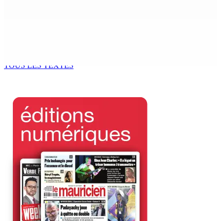
7 Août 2026 12h00
Océan Indien | Saisie de 157,5 kg de drogue : L’ex-JM
prend ses distances de la SUV et du gandia
7 Août 2026 11h49
TOUS LES TEXTES