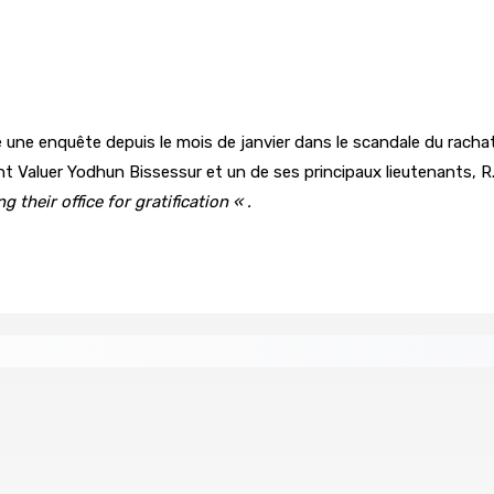
 une enquête depuis le mois de janvier dans le scandale du rachat 
nt Valuer Yodhun Bissessur et un de ses principaux lieutenants, 
g their office for gratification « .
tral
Un passager mauricien décède à bord d’un vol d’Air
6 Août 2026 17h56