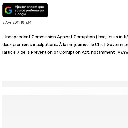
5 Avr 2011 18h34
L’Independent Commission Against Corruption (Icac), qui a initié
deux premières inculpations. À la mi-journée, le Chief Governme
l’article 7 de la Prevention of Corruption Act, notamment
» usin
Partager
EN CONTINU
↻
Port-Louis : Un jeune vend de la drogue près du Marché Cen
6 Août 2026 18h00