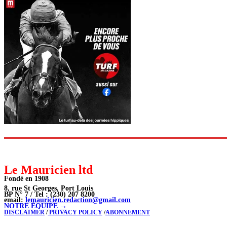
Le Mauricien ltd
Fondé en 1908
8, rue St Georges, Port Louis
BP N° 7 / Tel : (230) 207 8200
email:
lemauricien.redaction@gmail.com
NOTRE ÉQUIPE →
DISCLAIMER
/
PRIVACY POLICY
/
ABONNEMENT