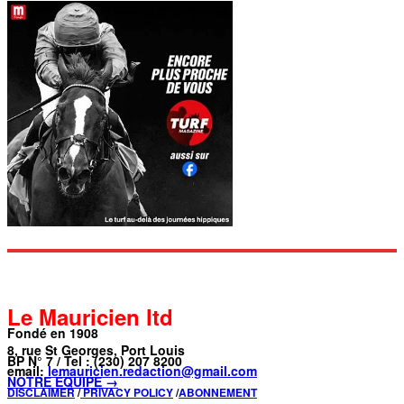
Le Mauricien ltd
Fondé en 1908
8, rue St Georges, Port Louis
BP N° 7 / Tel : (230) 207 8200
email:
lemauricien.redaction@gmail.com
NOTRE ÉQUIPE →
DISCLAIMER
/
PRIVACY POLICY
/
ABONNEMENT