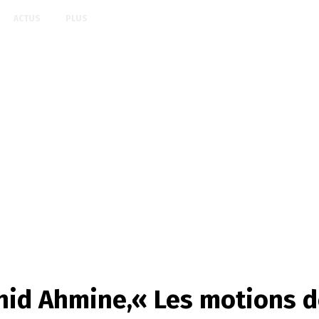
ACTUS
PLUS
hid Ahmine,« Les motions d