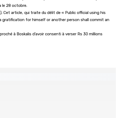
a le 28 octobre.
t article, qui traite du délit de « Public official using his
r a gratification for himself or another person shall commit an
roché à Boskalis d’avoir consenti à verser Rs 30 millions
Un jeune vend de la drogue près du Marché Central