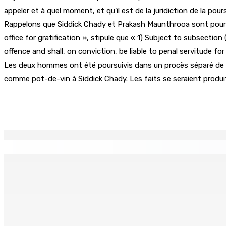
appeler et à quel moment, et qu’il est de la juridiction de la po
Rappelons que Siddick Chady et Prakash Maunthrooa sont poursuivis
office for gratification », stipule que « 1) Subject to subsection
offence and shall, on conviction, be liable to penal servitude fo
Les deux hommes ont été poursuivis dans un procès séparé de celu
comme pot-de-vin à Siddick Chady. Les faits se seraient produits
Partager
EN CONTINU
↻
Région : Stéphanie Anquetil admise à l’African Academy for
7 Août 2026 08h00
Réforme des pensions | En vue de la promulgation La PKS