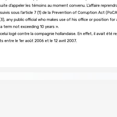
ursuite d’appeler les témoins au moment convenu. L’affaire reprendr
 sous l’article 7 (1) de la Prevention of Corruption Act (PoCA). Ce
 (3), any public official who makes use of his office or position fo
r a term not exceeding 10 years ».
i logé contre la compagnie hollandaise. En effet, il avait été rep
 entre le 1er août 2006 et le 12 avril 2007.
 Women in Political Leadership
 demande à Gokhool de retenir son Assent
Port-Louis : 