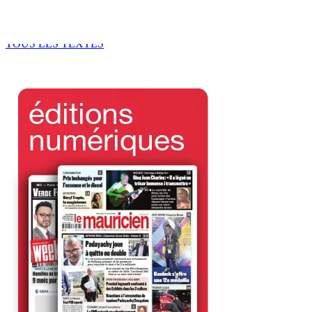
ACCESS TO JUSTICE IN MAURITIUS : If This Can Happen to a Se
6 Août 2026 15h00
TOUS LES TEXTES