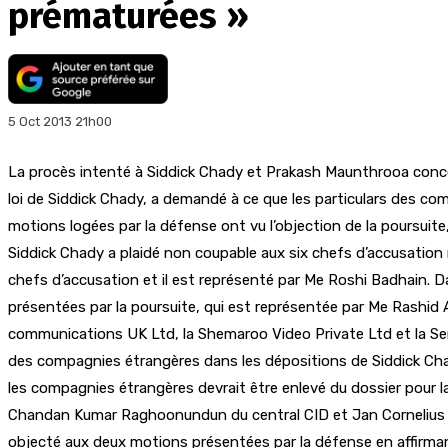
prématurées »
5 Oct 2013 21h00
La procès intenté à Siddick Chady et Prakash Maunthrooa concern
loi de Siddick Chady, a demandé à ce que les particulars des co
motions logées par la défense ont vu l’objection de la poursuite,
Siddick Chady a plaidé non coupable aux six chefs d’accusation 
chefs d’accusation et il est représenté par Me Roshi Badhain. Da
présentées par la poursuite, qui est représentée par Me Rashid 
communications UK Ltd, la Shemaroo Video Private Ltd et la Se
des compagnies étrangères dans les dépositions de Siddick Ch
les compagnies étrangères devrait être enlevé du dossier pour 
Chandan Kumar Raghoonundun du central CID et Jan Cornelius Ha
objecté aux deux motions présentées par la défense en affirman