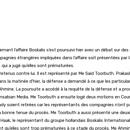
ant l’affaire Boskalis s’est poursuivi hier avec un débat sur de
mpagnies étrangères impliquées dans l’affaire soit présentées par 
 qui a jugé qu’elles sont prématurées.
retenus contre lui. Il est représenté par Me Said Toorbuth. Prak
ns la matinée d’hier, la défense a demandé à ce que les particula
Ahmine. La poursuite a accédé à la requête de la défense et a pr
nsabian Media. Me Toorbuth a ensuite logé deux motions en Cour. 
ady soient retirées car les représentants des compagnies n’on
la bonne tenue du procès. Me Toorbuth a aussi présenté une deux
ak, le représentant du groupe hollandais Boskalis International
t qu’elles sont trop prématurées à ce stade du procès. Me Ahmine