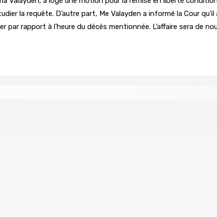
a Valayden, a logé une motion pour la remise en liberté condition
 la requête. D’autre part, Me Valayden a informé la Cour qu’il a é
r par rapport à l’heure du décès mentionnée. L’affaire sera de no
ompensée pour l’innovation en matière de wi-fi résidentiel
ale en faveur de l’éducation civique et des valeurs citoyenne
ents ont pris feu
MONTAGNE-BLANCHE : Enlevé, séquest
7 Août 2026 16h00