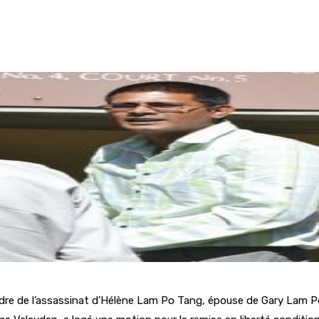
 cadre de l’assassinat d’Hélène Lam Po Tang, épouse de Gary Lam