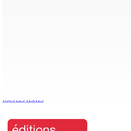
Crash de l’hydravion à La Prairie : aucun déversement d’hui
7 Août 2026 15h50
FCC | Réseau d’importation de drogue : Steven Moothoocur
7 Août 2026 15h00
CIMETIÈRE DE BOIS-MARCHAND : Une inconnue inhumée plus 
7 Août 2026 15h00
Beyond Westminster: The Sydney Pierre episode and Maurit
7 Août 2026 15h00
TOUS LES TEXTES