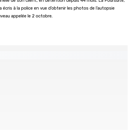
nelle de son client, en détention depuis 44 mois. La Poursuite,
cris à la police en vue d’obtenir les photos de l’autopsie
uveau appelée le 2 octobre.
s
ré et battu pour une dette