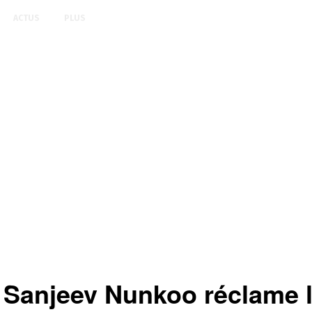
ACTUS
PLUS
njeev Nunkoo réclame la 