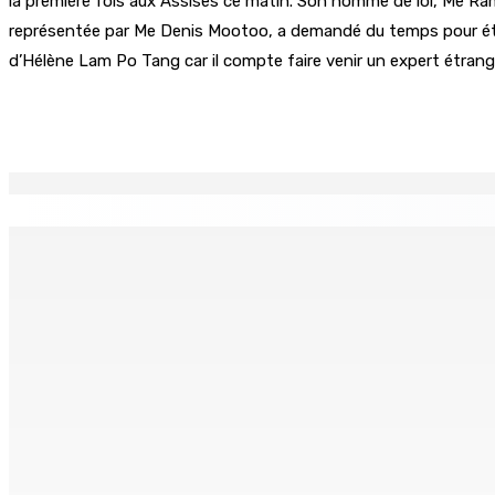
la première fois aux Assises ce matin. Son homme de loi, Me Ram
représentée par Me Denis Mootoo, a demandé du temps pour étudier
d’Hélène Lam Po Tang car il compte faire venir un expert étrange
Partager
EN CONTINU
↻
La météo de ce samedi 8 août
TPLink Open Day :MT réc
8 Août 2026 05h30
7 Août 2026 19h00
Fléaux sociaux | Conseil des Religions : Mobilisation nation
7 Août 2026 18h00
MONTAGNE-LONGUE : Grièvement brûlée après que ses vêtem
7 Août 2026 17h00