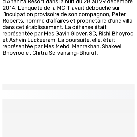
d’Anahita Resort dans la nuit du 28 au 29 décembre
2014. L’enquête de la MCIT avait débouché sur
l’inculpation provisoire de son compagnon, Peter
Roberts, homme d’affaires et propriétaire d’une villa
dans cet établissement. La défense était
représentée par Mes Gavin Glover, SC, Rishi Bhoyroo
et Ashvin Luckeeram. La poursuite, elle, était
représentée par Mes Mehdi Manrakhan, Shakeel
Bhoyroo et Chitra Servansing-Bhurut.
EN CONTINU
↻
TPLink Open Day :MT récompensée pour l’innovation en
matière de wi-fi résidentiel
7 Août 2026 19h00