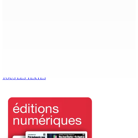
leader de l’opposition »
10 Août 2026 14h00
Agro-industrie — Filière porcine : Boolell annonce un
projet de valorisation des déchets
10 Août 2026 14h00
Ça va se savoir – FCC : le mood aurait-il changé au
Réduit Triangle ?
10 Août 2026 11h00
TOUS LES TEXTES