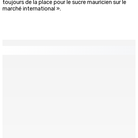
toujours de la place pour le sucre mauricien sur le
marché international ».
EN CONTINU
↻
Le poids du communalisme
10 Août 2026 15h18
Pèlerinage à Medjugorje et en Turquie
10 Août 2026 15h00
Développement communautaire : Des « éclaireurs » pour
accompagner les habitants au plus près de leurs besoins
10 Août 2026 15h00