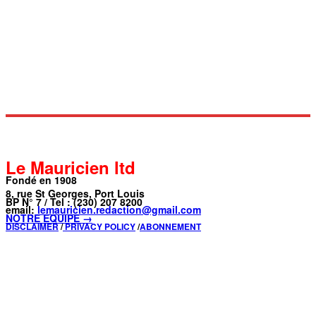
Le Mauricien ltd
Fondé en 1908
8, rue St Georges, Port Louis
BP N° 7 / Tel : (230) 207 8200
email:
lemauricien.redaction@gmail.com
NOTRE ÉQUIPE →
DISCLAIMER
/
PRIVACY POLICY
/
ABONNEMENT