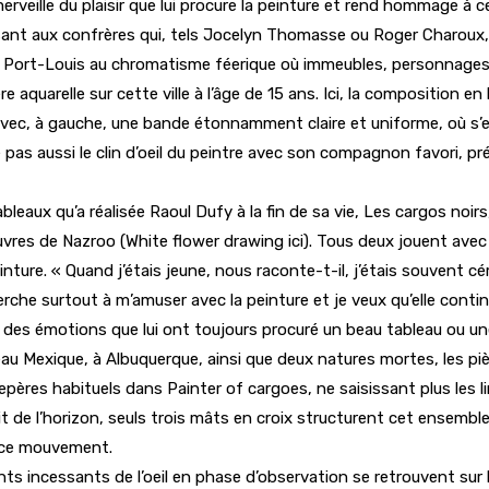
merveille du plaisir que lui procure la peinture et rend hommage à 
issant aux confrères qui, tels Jocelyn Thomasse ou Roger Charoux,
e Port-Louis au chromatisme féerique où immeubles, personnages,
re aquarelle sur cette ville à l’âge de 15 ans. Ici, la composition 
avec, à gauche, une bande étonnamment claire et uniforme, où s’e
 pas aussi le clin d’oeil du peintre avec son compagnon favori, pré
leaux qu’a réalisée Raoul Dufy à la fin de sa vie, Les cargos noir
res de Nazroo (White flower drawing ici). Tous deux jouent avec le
ure. « Quand j’étais jeune, nous raconte-t-il, j’étais souvent cér
rche surtout à m’amuser avec la peinture et je veux qu’elle contin
ce des émotions que lui ont toujours procuré un beau tableau ou un
au Mexique, à Albuquerque, ainsi que deux natures mortes, les pièc
res habituels dans Painter of cargoes, ne saisissant plus les limit
 de l’horizon, seuls trois mâts en croix structurent cet ensembl
s ce mouvement.
ncessants de l’oeil en phase d’observation se retrouvent sur le