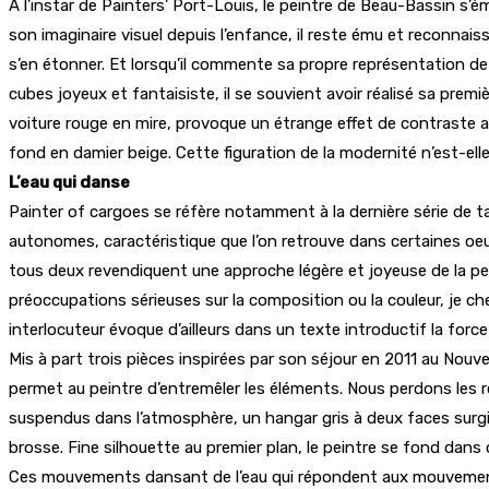
À l’instar de Painters’ Port-Louis, le peintre de Beau-Bassin s’é
son imaginaire visuel depuis l’enfance, il reste ému et reconna
s’en étonner. Et lorsqu’il commente sa propre représentation d
cubes joyeux et fantaisiste, il se souvient avoir réalisé sa premiè
voiture rouge en mire, provoque un étrange effet de contraste 
fond en damier beige. Cette figuration de la modernité n’est-elle
L’eau qui danse
Painter of cargoes se réfère notamment à la dernière série de tab
autonomes, caractéristique que l’on retrouve dans certaines oeuv
tous deux revendiquent une approche légère et joyeuse de la peint
préoccupations sérieuses sur la composition ou la couleur, je che
interlocuteur évoque d’ailleurs dans un texte introductif la for
Mis à part trois pièces inspirées par son séjour en 2011 au Nouve
permet au peintre d’entremêler les éléments. Nous perdons les repè
suspendus dans l’atmosphère, un hangar gris à deux faces surgit
brosse. Fine silhouette au premier plan, le peintre se fond dan
Ces mouvements dansant de l’eau qui répondent aux mouvements i