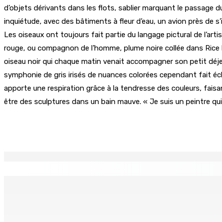
d’objets dérivants dans les flots, sablier marquant le passage
inquiétude, avec des bâtiments à fleur d’eau, un avion près de 
Les oiseaux ont toujours fait partie du langage pictural de l’art
rouge, ou compagnon de l’homme, plume noire collée dans Rice boa
oiseau noir qui chaque matin venait accompagner son petit déjeu
symphonie de gris irisés de nuances colorées cependant fait écho
apporte une respiration grâce à la tendresse des couleurs, fais
être des sculptures dans un bain mauve. « Je suis un peintre qui
Partager
EN CONTINU
↻
Natation – Dans une lettre vendredi : Cédric Bathfield dé
9 Août 2026 17h00