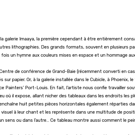
à la galerie Imaaya, la première cependant à être entièrement con
autres lithographies. Des grands formats, souvent en plusieurs par
 la fois un hymne aux couleurs mises en espace et un hommage aux 
u Centre de conférence de Grand-Baie (récemment converti en casi
 papier. Or, à la galerie installée dans le Cubicle, à Phoenix, le vi
èce Painters’ Port-Louis. En fait, l’artiste nous confie travailler
u où il expose, allant nicher des tableaux dans les endroits les p
i enchaîne huit petites pièces horizontales également réparties da
visuel à leur chant et les représente dans une multitude de positi
un sens ou dans l’autre… Ce tableau montre aussi comment le pei