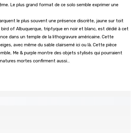
même. Le plus grand format de ce solo semble exprimer une
 marquent le plus souvent une présence discrète, jaune sur toit
bird of Albuquerque, triptyque en noir et blanc, est dédié à cet
nce dans un temple de la lithogravure américaine. Cette
eiges, avec même du sable clairsemé ici ou là. Cette pièce
emble, Me & purple montre des objets stylisés qui pourraient
es natures mortes confirment aussi…
Recomposition à l’opposition
9 Août 2026 15h00