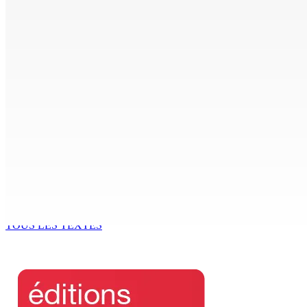
Kolos Cement : 20 nouveaux diplômés de l’École des Maço
9 Août 2026 15h00
Les Nouveaux Démocrates : à qui appartient vraiment le part
9 Août 2026 13h00
Shirin Aumeeruddy-Cziffra, Speaker de l’Assemblée national
9 Août 2026 12h00
The Chase : Heevesh Bissessur, 21 ans, fait son entrée dans 
9 Août 2026 12h00
TOUS LES TEXTES