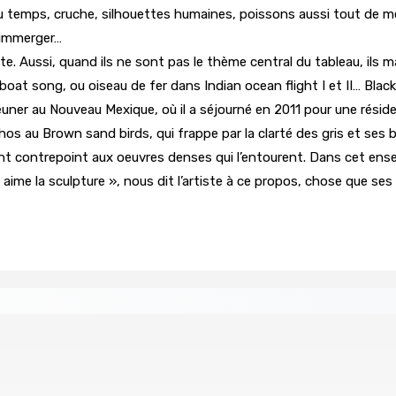
 du temps, cruche, silhouettes humaines, poissons aussi tout de 
s’immerger…
iste. Aussi, quand ils ne sont pas le thème central du tableau, ils
t song, ou oiseau de fer dans Indian ocean flight I et II… Black 
ner au Nouveau Mexique, où il a séjourné en 2011 pour une réside
s au Brown sand birds, qui frappe par la clarté des gris et ses b
ant contrepoint aux oeuvres denses qui l’entourent. Dans cet ens
 aime la sculpture », nous dit l’artiste à ce propos, chose que s
missionne comme président de la FMN
Héros d’un jour
9 Août 2026 15h00