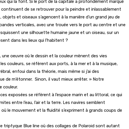
ceux qui la font. Si le port de la capitale a profondément marqué
 continuent de se retrouver pour la peindre et inlassablement
 objets et oiseaux s’agencent à la manière d’un grand jeu de
en bandes verticales, avec une trouée vers le port au centre et une
squissent une silhouette humaine jaune et un oiseau, sur un
sent dans les lieux qui l’habitent ?
s, une oeuvre où le dessin et la couleur mènent des vies
s couleurs, se réfèrent aux ports, à la mer et à la musique,
ébral, enfoui dans la théorie, mais même si j’ai des
ue de m’étonner. Sinon, il vaut mieux arrêter. » Notre
e couleur.
es exposées se réfèrent à l’espace marin et au littoral, ce qui
es entre l’eau, l’air et la terre. Les navires semblent
e où le mouvement et la fluidité s’expriment à grands coups de
 triptyque Blue line où des collages de Polaroid sont autant