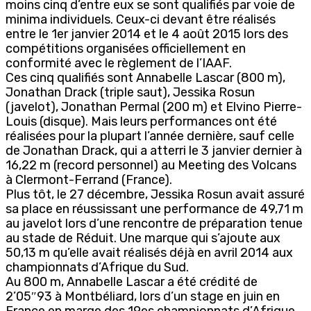
moins cinq d’entre eux se sont qualifiés par voie de
minima individuels. Ceux-ci devant être réalisés
entre le 1er janvier 2014 et le 4 août 2015 lors des
compétitions organisées officiellement en
conformité avec le règlement de l’IAAF.
Ces cinq qualifiés sont Annabelle Lascar (800 m),
Jonathan Drack (triple saut), Jessika Rosun
(javelot), Jonathan Permal (200 m) et Elvino Pierre-
Louis (disque). Mais leurs performances ont été
réalisées pour la plupart l’année dernière, sauf celle
de Jonathan Drack, qui a atterri le 3 janvier dernier à
16,22 m (record personnel) au Meeting des Volcans
à Clermont-Ferrand (France).
Plus tôt, le 27 décembre, Jessika Rosun avait assuré
sa place en réussissant une performance de 49,71 m
au javelot lors d’une rencontre de préparation tenue
au stade de Réduit. Une marque qui s’ajoute aux
50,13 m qu’elle avait réalisés déjà en avril 2014 aux
championnats d’Afrique du Sud.
Au 800 m, Annabelle Lascar a été crédité de
2’05″93 à Montbéliard, lors d’un stage en juin en
France en marge des 19es championnats d’Afrique