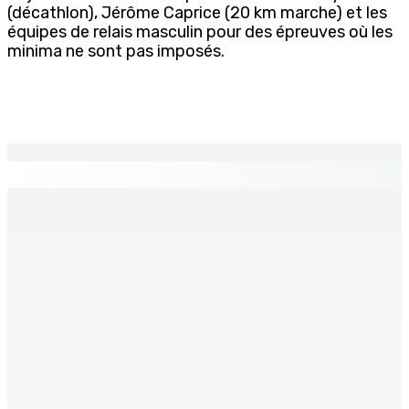
(décathlon), Jérôme Caprice (20 km marche) et les
équipes de relais masculin pour des épreuves où les
minima ne sont pas imposés.
EN CONTINU
↻
TRANQUEBAR : Un architecte perd Rs 20 000 après le
piratage du compte d’un collègue
8 Août 2026 17h00
TRAFIC DE DROGUE — Saisie de 157,5 kg de cannabis à
La-Réunion : L’axe Chimajee/Govind confirmé avec
l’ombre de Franklin planant
8 Août 2026 16h00