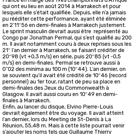
qui ont eu lieu en août 2014 à Marrakech et pour
lesquels elle s’était qualifiée. Depuis, elle n’a jamais
pu rééditer cette performance, ayant été éliminée
en 2’11″56 en demi-finales à Marrakech justement.
Le sprint masculin devrait aussi être représenté au
Congo par Jonathan Permal, qui s’est qualifié au 200
m. Il avait notamment couru à deux reprises sous les
21″ l’an dernier à Marrakech, se faisant créditer de
20″98 (vt +0,3 m/s) en série, puis 20″85 (vt -0,5
m/s) en demi-finales. Permal se retrouve aussi à
0”02 des minima au 100 m (10″44). L’an dernier, on
se souvient qu’il avait été crédité de 10″46 (record
personnel) au 1er tour, ratant de peu sa place en
demi-finales des Jeux du Commonwealth à
Glasgow. Il avait aussi couru en 10″49 en demi-
finales à Marrakech.
Enfin, au lancer du disque, Elvino Pierre-Louis
devrait également être du voyage. Il avait atteint
l’an dernier, lors du Meeting de St-Denis à La
Réunion, 55,48 m. Mais à cette liste pourrait venir
s’ajouter les noms tels que Guillaume Thierry