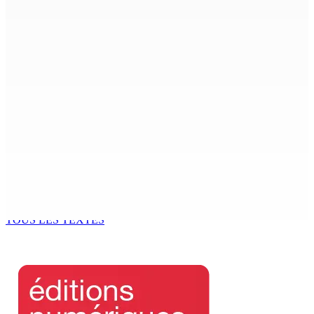
8 Août 2026 12h00
Le Fron Militan Progresis, face à la presse ce samedi au
Hennessy Park Hotel
8 Août 2026 11h40
Sécheresse : restrictions sur l’utilisation de l’eau
potable à partir du 10 août
8 Août 2026 11h33
BUDGET AFTERMATH — Réforme de la pension — Finance
Bill : baroud d’honneur syndical à la State House, lundi
8 Août 2026 10h00
TOUS LES TEXTES