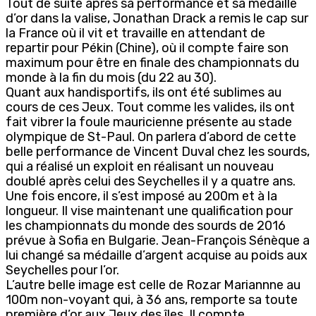
Tout de suite après sa performance et sa médaille
d’or dans la valise, Jonathan Drack a remis le cap sur
la France où il vit et travaille en attendant de
repartir pour Pékin (Chine), où il compte faire son
maximum pour être en finale des championnats du
monde à la fin du mois (du 22 au 30).
Quant aux handisportifs, ils ont été sublimes au
cours de ces Jeux. Tout comme les valides, ils ont
fait vibrer la foule mauricienne présente au stade
olympique de St-Paul. On parlera d’abord de cette
belle performance de Vincent Duval chez les sourds,
qui a réalisé un exploit en réalisant un nouveau
doublé après celui des Seychelles il y a quatre ans.
Une fois encore, il s’est imposé au 200m et à la
longueur. Il vise maintenant une qualification pour
les championnats du monde des sourds de 2016
prévue à Sofia en Bulgarie. Jean-François Sénèque a
lui changé sa médaille d’argent acquise au poids aux
Seychelles pour l’or.
L’autre belle image est celle de Rozar Mariannne au
100m non-voyant qui, à 36 ans, remporte sa toute
première d’or aux Jeux des îles. Il compte