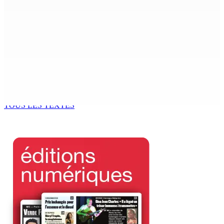
7 Août 2026 15h00
Franco Quirin : « Une position de stricte neutralité »
7 Août 2026 12h00
Océan Indien | Saisie de 157,5 kg de drogue : L’ex-JM
prend ses distances de la SUV et du gandia
7 Août 2026 11h49
TOUS LES TEXTES