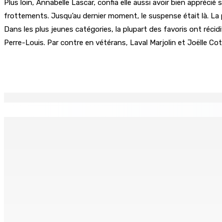
Plus loin, Annabelle Lascar, confia elle aussi avoir bien apprécié
frottements. Jusqu’au dernier moment, le suspense était là. La p
Dans les plus jeunes catégories, la plupart des favoris ont ré
Perre-Louis. Par contre en vétérans, Laval Marjolin et Joëlle Cot
Partager
EN CONTINU
↻
BUDGET AFTERMATH — Réforme de la pension — Finance Bill :
8 Août 2026 10h00
Logement : Re 1 pour les ménages aux revenus inférieurs à
8 Août 2026 09h55
POLITIQUE : Bhadain réclame la démission de Leu-Govind 