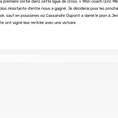
 sa première sortie dans cette ligue de cross. « Mon coach (Éric Mil
lus résistante d’entre nous a gagné. Je déciderai pour les procha
cidivé, sauf en poussines où Cassandre Dupont a damé le pion à 
te ont signé leur rentrée avec une victoire.
 baroud d’honneur syndical à la State House, lundi
 Rs 48 000
(IN)SÉCURITÉ ROUTIÈRE — Crève-cœur : Salma
8 Août 2026 09h35
du Parlement
Recrudescence des vols : 22 suspects interp