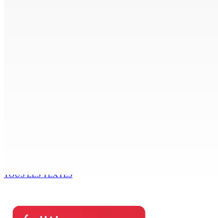
8 Août 2026 09h31
Corps para-publics | Procurements — CEB : L’IRP annule l’oc
8 Août 2026 07h00
MRA – Déclaration d’impôts : la campagne de l’Employee De
8 Août 2026 07h00
TPLink Open Day :MT récompensée pour l’innovation en matiè
7 Août 2026 19h00
Fléaux sociaux | Conseil des Religions : Mobilisation nation
7 Août 2026 18h00
TOUS LES TEXTES