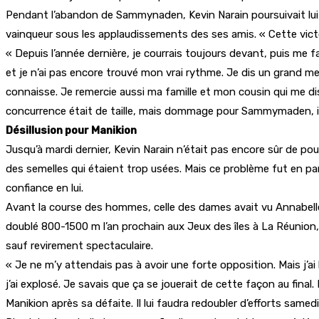
Pendant l’abandon de Sammynaden, Kevin Narain poursuivait lui sans
vainqueur sous les applaudissements des ses amis. « Cette victoire,
« Depuis l’année dernière, je courrais toujours devant, puis me fa
et je n’ai pas encore trouvé mon vrai rythme. Je dis un grand merc
connaisse. Je remercie aussi ma famille et mon cousin qui me disa
concurrence était de taille, mais dommage pour Sammymaden, il mé
Désillusion pour Manikion
Jusqu’à mardi dernier, Kevin Narain n’était pas encore sûr de pouv
des semelles qui étaient trop usées. Mais ce problème fut en par
confiance en lui.
Avant la course des hommes, celle des dames avait vu Annabelle 
doublé 800-1500 m l’an prochain aux Jeux des îles à La Réunion, a
sauf revirement spectaculaire.
« Je ne m’y attendais pas à avoir une forte opposition. Mais j’ai
j’ai explosé. Je savais que ça se jouerait de cette façon au final
Manikion après sa défaite. Il lui faudra redoubler d’efforts same