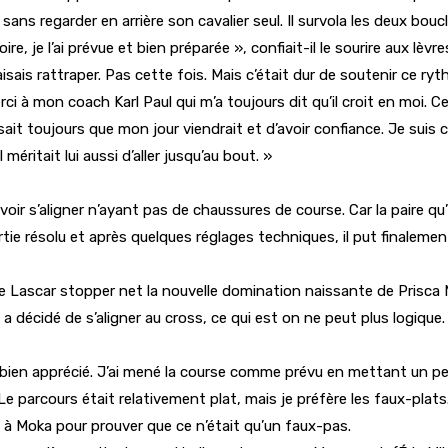
 regarder en arrière son cavalier seul. Il survola les deux boucles
 je l’ai prévue et bien préparée », confiait-il le sourire aux lèvre
isais rattraper. Pas cette fois. Mais c’était dur de soutenir ce ryt
i à mon coach Karl Paul qui m’a toujours dit qu’il croit en moi. Cel
it toujours que mon jour viendrait et d’avoir confiance. Je suis c
ritait lui aussi d’aller jusqu’au bout. »
oir s’aligner n’ayant pas de chaussures de course. Car la paire qu’i
tie résolu et après quelques réglages techniques, il put finalemen
Lascar stopper net la nouvelle domination naissante de Prisca Ma
 décidé de s’aligner au cross, ce qui est on ne peut plus logique. 
 bien apprécié. J’ai mené la course comme prévu en mettant un peu 
. Le parcours était relativement plat, mais je préfère les faux-plats
di à Moka pour prouver que ce n’était qu’un faux-pas.