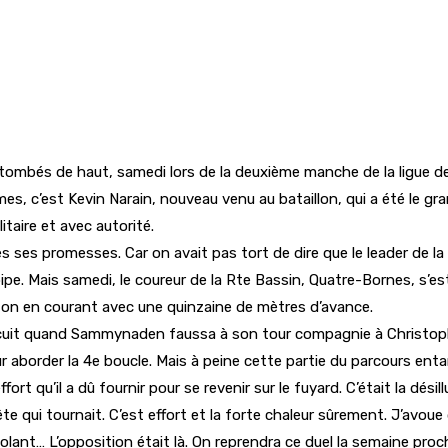
mbés de haut, samedi lors de la deuxième manche de la ligue de
mes, c’est Kevin Narain, nouveau venu au bataillon, qui a été le gra
taire et avec autorité.
es promesses. Car on avait pas tort de dire que le leader de la 
pe. Mais samedi, le coureur de la Rte Bassin, Quatre-Bornes, s’es
eloton en courant avec une quinzaine de mètres d’avance.
u circuit quand Sammynaden faussa à son tour compagnie à Chris
border la 4e boucle. Mais à peine cette partie du parcours enta
t qu’il a dû fournir pour se revenir sur le fuyard. C’était la désill
ête qui tournait. C’est effort et la forte chaleur sûrement. J’avoue
 désolant… L’opposition était là. On reprendra ce duel la semaine pr