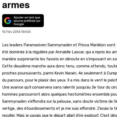
armes
10 Fév 2014 15h00
Les leaders Paramasiven Sammynaden et Prisca Manikion sont to
été dominée à la régulière par Annablle Lascar, qui a repris les ar
manière surprenante les favoris en déroute en s’imposant en soli
Cette deuxième manche aura donc tenu, comme attendu, toutes s
proches poursuivants, parmi Kevin Narain, 4e seulement à Curepi
du parcours, pour le plaisir des yeux. Il a mis dans le vent le p
Une avance qu’il conservera sans ralentir jusqu’au 3e tour d
hommes parcourront alors quelques hectomètres ensemble pour a
Sammynaden s’effondra sur la pelouse, sans doute victime de l’effor
vertige, des étourdissements et je me suis effondré. J’avais la t
recoller. Mais je savais que le départ allait être explosif. C’est