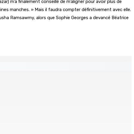
azar) m’a finalement conseillé de m’aligner pour avoir plus de
ines manches. » Mais il faudra compter définitivement avec elle.
Jerusha Ramsawmy, alors que Sophie Georges a devancé Béatrice
n Jeetoo meurt écrasé sous une voiture en panne
ellés lors d’une vaste opération de la CID