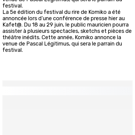
festival.
La 5e édition du festival du rire de Komiko a été
annoncée lors d’une conférence de presse hier au
Kafet@. Du 18 au 29 juin, le public mauricien pourra
assister à plusieurs spectacles, sketchs et pièces de
théâtre inédits. Cette année, Komiko annonce la
venue de Pascal Légitimus, qui sera le parrain du
festival.
EN CONTINU
↻
ÉDUCATION — Fin de cycle secondaire : Octroi de 24
bourses additionnelles sur les Merit and Social Criteria
9 Août 2026 07h00