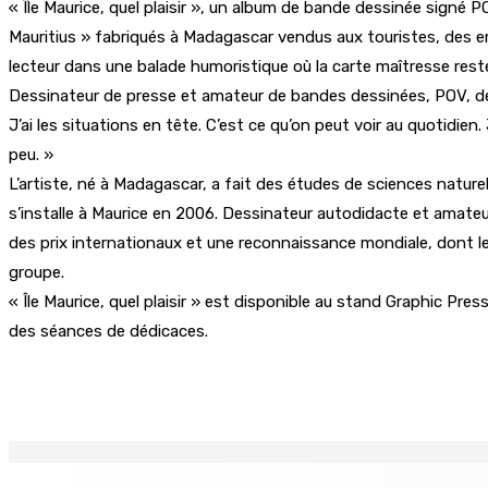
« Île Maurice, quel plaisir », un album de bande dessinée signé P
Mauritius » fabriqués à Madagascar vendus aux touristes, des e
lecteur dans une balade humoristique où la carte maîtresse reste 
Dessinateur de presse et amateur de bandes dessinées, POV, de son
J’ai les situations en tête. C’est ce qu’on peut voir au quotidie
peu. »
L’artiste, né à Madagascar, a fait des études de sciences natur
s’installe à Maurice en 2006. Dessinateur autodidacte et amateur d
des prix internationaux et une reconnaissance mondiale, dont le 
groupe.
« Île Maurice, quel plaisir » est disponible au stand Graphic Pre
des séances de dédicaces.
Partager
EN CONTINU
↻