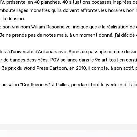
OV, présente, en 48 planches, 48 situations cocasses inspirées de 
mbouteillages monstres qu’ils doivent affronter, les horaires no
la dérision.
 vrai nom William Rasoanaivo, indique que « la réalisation de ce p
n. Je ne prends pas de notes mais, à un moment donné, j’ai décidé d
elles à l’université d’Antananarivo. Après un passage comme dessi
e bandes dessinées, POV se lance dans le 9e art tout en continuant 
3e prix du World Press Cartoon, en 2010. Il compte, à son actif, 
ss au salon “Confluences”, à Pailles, pendant tout le week-end. L’a