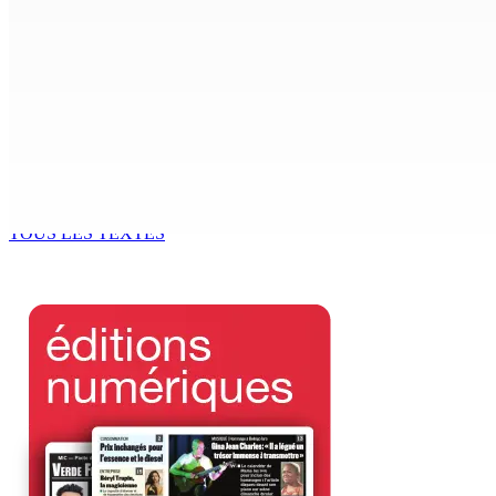
ACCESS TO JUSTICE IN MAURITIUS : If This Can Happen to a Se
6 Août 2026 15h00
MONDE ESTUDIANTIN | Municipalité de Port-Louis — NAFCO : 
6 Août 2026 14h00
Kugan Parapen, Junior Minister à la Sécurité sociale « Le p
6 Août 2026 13h00
TOUS LES TEXTES