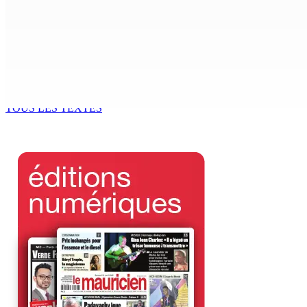
AUTOROUTE M4 | Projet évalué à Rs 10 milliards Prêt spéc
7 Août 2026 11h00
CORPS PARA-PUBLICS EDB : Rs 850 000 par mois à Ramdaurs
7 Août 2026 10h00
TOUS LES TEXTES