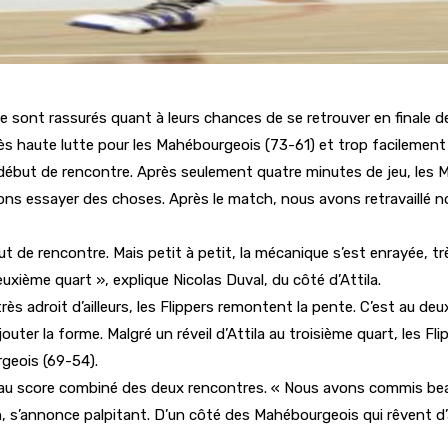
e sont rassurés quant à leurs chances de se retrouver en finale d
rès haute lutte pour les Mahébourgeois (73-61) et trop facilement
début de rencontre. Après seulement quatre minutes de jeu, les M
ons essayer des choses. Après le match, nous avons retravaillé nos 
ébut de rencontre. Mais petit à petit, la mécanique s’est enrayée, 
 deuxième quart », explique Nicolas Duval, du côté d’Attila.
droit d’ailleurs, les Flippers remontent la pente. C’est au deuxiè
jouter la forme. Malgré un réveil d’Attila au troisième quart, les 
rgeois (69-54).
é au score combiné des deux rencontres. « Nous avons commis beau
, s’annonce palpitant. D’un côté des Mahébourgeois qui rêvent d’al