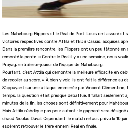
Les Mahebourg Flippers et le Real de Port-Louis ont assuré et s
victoires respectives contre Attila et l’EDB Cassis, acquises ap
Dans la première rencontre, les Flippers ont un peu tâtonné en 
remonté la pente. « Contre le Real il y a une semaine, nous vouli
Prayag, entraîneur-joueur de l’équipe de Mahébourg.
Pourtant, c’est Attila qui démontre la meilleure efficacité en d
de recoller au score. « À bien y voir, ils ont fait la différence au
S’appuyant sur une attaque emmenée par Vincent Clémentine, très a
temps, la question était presque débattue. Il fallait seulement a
minutes de la fin, les choses sont définitivement pour Mahébou
Mais Attila n’abdique pas pour autant : le gagnant sera désign
chaud Nicolas Duval. Cependant, le match retour, prévu le 10 juin
espèrent retrouver le frère ennemi Real en finale.