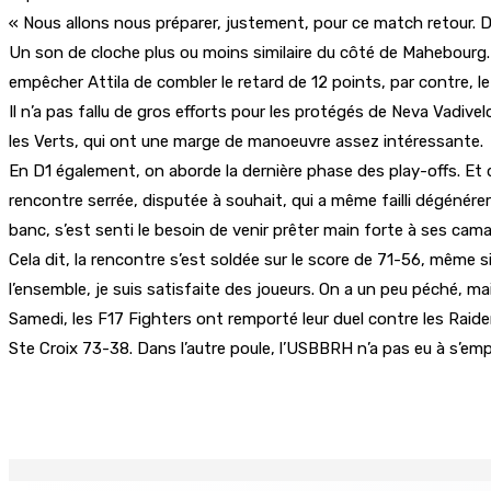
« Nous allons nous préparer, justement, pour ce match retour. Dè
Un son de cloche plus ou moins similaire du côté de Mahebourg. «
empêcher Attila de combler le retard de 12 points, par contre, le
Il n’a pas fallu de gros efforts pour les protégés de Neva Vadiv
les Verts, qui ont une marge de manoeuvre assez intéressante.
En D1 également, on aborde la dernière phase des play-offs. Et d
rencontre serrée, disputée à souhait, qui a même failli dégénérer 
banc, s’est senti le besoin de venir prêter main forte à ses cam
Cela dit, la rencontre s’est soldée sur le score de 71-56, même 
l’ensemble, je suis satisfaite des joueurs. On a un peu péché, mais
Samedi, les F17 Fighters ont remporté leur duel contre les Raid
Ste Croix 73-38. Dans l’autre poule, l’USBBRH n’a pas eu à s’em
Partager