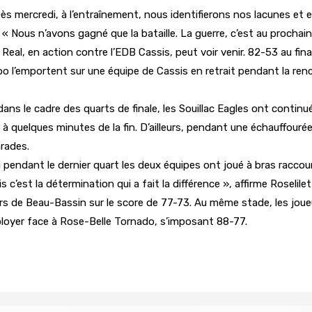
s mercredi, à l’entraînement, nous identifierons nos lacunes et es
 Nous n’avons gagné que la bataille. La guerre, c’est au prochain 
 Real, en action contre l’EDB Cassis, peut voir venir. 82-53 au fin
eloo l’emportent sur une équipe de Cassis en retrait pendant la re
ans le cadre des quarts de finale, les Souillac Eagles ont contin
à quelques minutes de la fin. D’ailleurs, pendant une échauffourée s
arades.
si pendant le dernier quart les deux équipes ont joué à bras racc
 c’est la détermination qui a fait la différence », affirme Roselile
ers de Beau-Bassin sur le score de 77-73. Au même stade, les joue
ployer face à Rose-Belle Tornado, s’imposant 88-77.