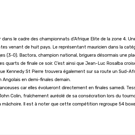
oir dans le cadre des championnats d’Afrique Elite de la zone 4.
ilistes venant de huit pays. Le représentant mauricien dans la caté
s (3-0). Bactora, champion national, briguera désormais une plac
 quarts de finale ce soir. C’est ainsi que Jean-Luc Rosalba crois
 que Kennedy St Pierre trouvera également sur sa route un Sud-Afr
n Angolais en demi-finales demain.
anceuses car elles évolueront directement en finales samedi. Tes
ohn Colin, fraîchement auréolé de sa consécration lors du tourn
la mâchoire. Il est à noter que cette compétition regroupe 54 box