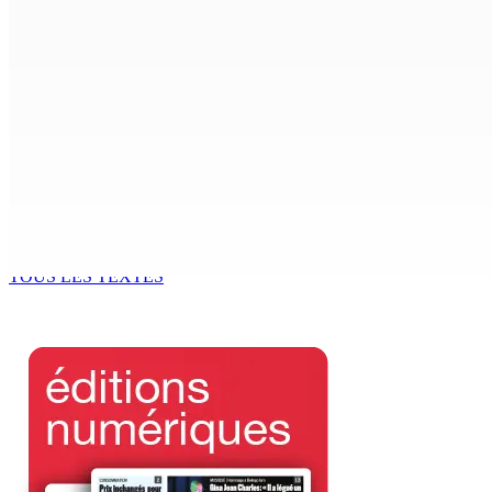
CIMETIÈRE DE BOIS-MARCHAND : Une inconnue inhumée plus 
7 Août 2026 15h00
Beyond Westminster: The Sydney Pierre episode and Maurit
7 Août 2026 15h00
Océan Indien | Saisie de 157,5 kg de drogue : L’ex-JM prend
7 Août 2026 11h49
TOUS LES TEXTES