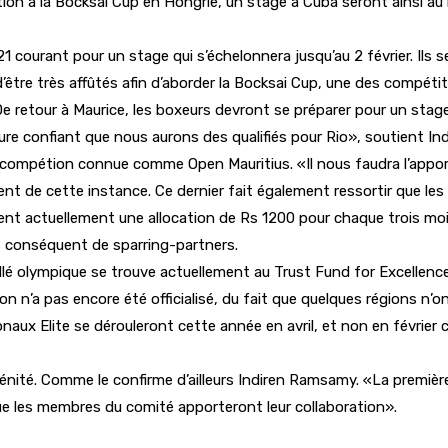
tion à la Bocksai Cup en Hongrie, un stage à Cuba seront ainsi au
 21 courant pour un stage qui s’échelonnera jusqu’au 2 février. Il
être très affûtés afin d’aborder la Bocksai Cup, une des compétit
e retour à Maurice, les boxeurs devront se préparer pour un stag
re confiant que nous aurons des qualifiés pour Rio», soutient I
 compétion connue comme Open Mauritius. «Il nous faudra l’appor
nt de cette instance. Ce dernier fait également ressortir que les
nent actuellement une allocation de Rs 1200 pour chaque trois moi
s conséquent de sparring-partners.
lé olympique se trouve actuellement au Trust Fund for Excellence 
son n’a pas encore été officialisé, du fait que quelques régions n’o
onaux Elite se dérouleront cette année en avril, et non en février
ité. Comme le confirme d’ailleurs Indiren Ramsamy. «La première 
ue les membres du comité apporteront leur collaboration».