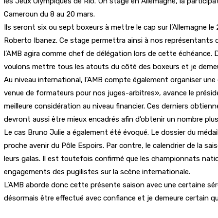
les Jeux Olympiques de Rio. Un stage en Allemagne, la participa
Cameroun du 8 au 20 mars.
Ils seront six ou sept boxeurs à mettre le cap sur l’Allemagne le
Roberto Ibanez. Ce stage permettra ainsi à nos représentants d’
l’AMB agira comme chef de délégation lors de cette échéance. D
voulons mettre tous les atouts du côté des boxeurs et je demeu
Au niveau international, l’AMB compte également organiser une
venue de formateurs pour nos juges-arbitres», avance le préside
meilleure considération au niveau financier. Ces derniers obtien
devront aussi être mieux encadrés afin d’obtenir un nombre plu
Le cas Bruno Julie a également été évoqué. Le dossier du médail
proche avenir du Pôle Espoirs. Par contre, le calendrier de la sai
leurs galas. Il est toutefois confirmé que les championnats nati
engagements des pugilistes sur la scène internationale.
L’AMB aborde donc cette présente saison avec une certaine sérén
désormais être effectué avec confiance et je demeure certain q