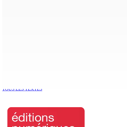
Crash de l’hydravion à La Prairie : aucun déversement d’hui
7 Août 2026 15h50
FCC | Réseau d’importation de drogue : Steven Moothoocur
7 Août 2026 15h00
CIMETIÈRE DE BOIS-MARCHAND : Une inconnue inhumée plus 
7 Août 2026 15h00
Beyond Westminster: The Sydney Pierre episode and Maurit
7 Août 2026 15h00
TOUS LES TEXTES