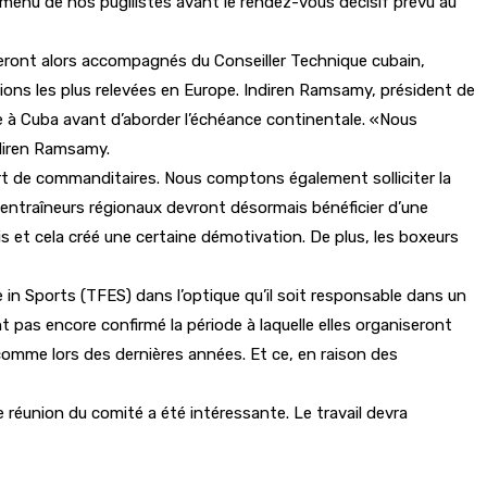
 menu de nos pugilistes avant le rendez-vous décisif prévu au
s seront alors accompagnés du Conseiller Technique cubain,
ions les plus relevées en Europe. Indiren Ramsamy, président de
e à Cuba avant d’aborder l’échéance continentale. «Nous
ndiren Ramsamy.
t de commanditaires. Nous comptons également solliciter la
 entraîneurs régionaux devront désormais bénéficier d’une
s et cela créé une certaine démotivation. De plus, les boxeurs
in Sports (TFES) dans l’optique qu’il soit responsable dans un
nt pas encore confirmé la période à laquelle elles organiseront
 comme lors des dernières années. Et ce, en raison des
réunion du comité a été intéressante. Le travail devra