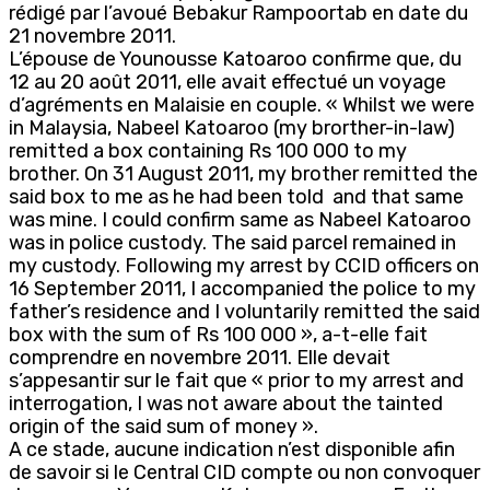
rédigé par l’avoué Bebakur Rampoortab en date du
21 novembre 2011.
L’épouse de Younousse Katoaroo confirme que, du
12 au 20 août 2011, elle avait effectué un voyage
d’agréments en Malaisie en couple. « Whilst we were
in Malaysia, Nabeel Katoaroo (my brorther-in-law)
remitted a box containing Rs 100 000 to my
brother. On 31 August 2011, my brother remitted the
said box to me as he had been told and that same
was mine. I could confirm same as Nabeel Katoaroo
was in police custody. The said parcel remained in
my custody. Following my arrest by CCID officers on
16 September 2011, I accompanied the police to my
father’s residence and I voluntarily remitted the said
box with the sum of Rs 100 000 », a-t-elle fait
comprendre en novembre 2011. Elle devait
s’appesantir sur le fait que « prior to my arrest and
interrogation, I was not aware about the tainted
origin of the said sum of money ».
A ce stade, aucune indication n’est disponible afin
de savoir si le Central CID compte ou non convoquer