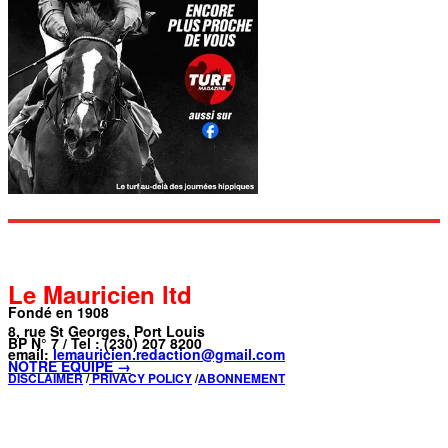
Le Mauricien ltd
Fondé en 1908
8, rue St Georges, Port Louis
BP N° 7 / Tel : (230) 207 8200
email:
lemauricien.redaction@gmail.com
NOTRE ÉQUIPE →
DISCLAIMER
/
PRIVACY POLICY
/
ABONNEMENT