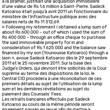
à la Bramer, justifiait une acquisition immobilière
d’une valeur de Rs 1,6 million à Saint-Pierre. Sadeck
Katoaroo était jusqu’à avril 2011 un fonctionnaire du
ministère de l’Infrastructure publique avec des
salaires nets de Rs 11 312,69.
« Following my retirement I obtained a lump sum of
about Rs 600 000 – out of which I used the sum of
Rs 400 000 – through an office cheque to purchase
the said immoveable property for in and
consideration of Rs 1 625 000 and the balance saw
financed by my son (Younousse Katoaroo) through a
laon », avoue Sadeck Katoaroo dès le 29 septembre
2011 et le 25 novembre 2011. Sur la base des
Judge’s Orders, qui devront être sollicités de la Cour
suprême au terme des dispositions de la loi, le
Central CID procédera à une réconciliation de ces
premiers détails au sujet de l’utilisation de la lump
sum et les dernières révélations au sujet du
paiement des Counsels’ Fees.
Les retraits bancaires effectués par Sadeck
Katoaroo au cours de la même période seront
également passés en revue afin de mettre à