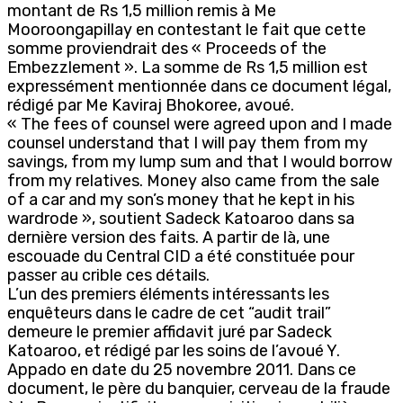
montant de Rs 1,5 million remis à Me
Mooroongapillay en contestant le fait que cette
somme proviendrait des « Proceeds of the
Embezzlement ». La somme de Rs 1,5 million est
expressément mentionnée dans ce document légal,
rédigé par Me Kaviraj Bhokoree, avoué.
« The fees of counsel were agreed upon and I made
counsel understand that I will pay them from my
savings, from my lump sum and that I would borrow
from my relatives. Money also came from the sale
of a car and my son’s money that he kept in his
wardrode », soutient Sadeck Katoaroo dans sa
dernière version des faits. A partir de là, une
escouade du Central CID a été constituée pour
passer au crible ces détails.
L’un des premiers éléments intéressants les
enquêteurs dans le cadre de cet “audit trail”
demeure le premier affidavit juré par Sadeck
Katoaroo, et rédigé par les soins de l’avoué Y.
Appado en date du 25 novembre 2011. Dans ce
document, le père du banquier, cerveau de la fraude