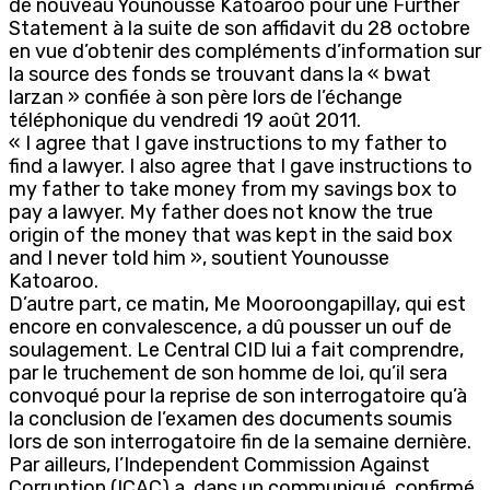
de nouveau Younousse Katoaroo pour une Further
Statement à la suite de son affidavit du 28 octobre
en vue d’obtenir des compléments d’information sur
la source des fonds se trouvant dans la « bwat
larzan » confiée à son père lors de l’échange
téléphonique du vendredi 19 août 2011.
« I agree that I gave instructions to my father to
find a lawyer. I also agree that I gave instructions to
my father to take money from my savings box to
pay a lawyer. My father does not know the true
origin of the money that was kept in the said box
and I never told him », soutient Younousse
Katoaroo.
D’autre part, ce matin, Me Mooroongapillay, qui est
encore en convalescence, a dû pousser un ouf de
soulagement. Le Central CID lui a fait comprendre,
par le truchement de son homme de loi, qu’il sera
convoqué pour la reprise de son interrogatoire qu’à
la conclusion de l’examen des documents soumis
lors de son interrogatoire fin de la semaine dernière.
Par ailleurs, l’Independent Commission Against
Corruption (ICAC) a, dans un communiqué, confirmé