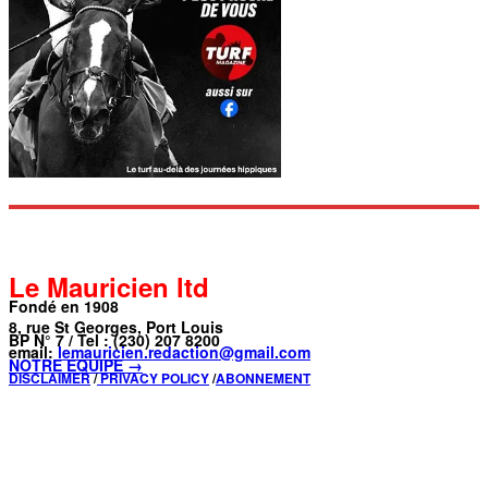
Le Mauricien ltd
Fondé en 1908
8, rue St Georges, Port Louis
BP N° 7 / Tel : (230) 207 8200
email:
lemauricien.redaction@gmail.com
NOTRE ÉQUIPE →
DISCLAIMER
/
PRIVACY POLICY
/
ABONNEMENT