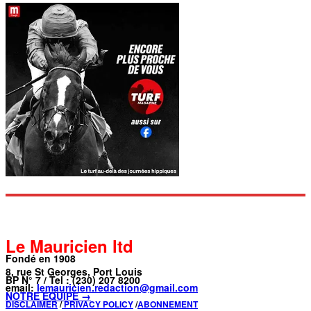
Le Mauricien ltd
Fondé en 1908
8, rue St Georges, Port Louis
BP N° 7 / Tel : (230) 207 8200
email:
lemauricien.redaction@gmail.com
NOTRE ÉQUIPE →
DISCLAIMER
/
PRIVACY POLICY
/
ABONNEMENT