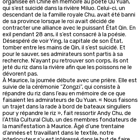
organisée en Chine en mémoire au poète Qu Yuan,
qui s’est suicidé dans la rivière Miluo. Celui-ci, un
descendant de la famille royale Chu, avait été banni
de sa province lorsque le roi avait décidé de
contracter une alliance avec le puissant État Qin. En
exil pendant 28 ans, il s’est consacré à la poésie.
Désespéré de voir Ying, la capitale de son État,
tomber entre les mains de Qin, il s’est suicidé. Et
pour le sauver, ses admirateurs sont partis à sa
recherche. N’ayant pu retrouver son corps, ils ont
jeté du riz dans la rivière afin que les poissons ne le
dévorent pas.
À Maurice, la journée débute avec une prière. Elle est
suivie de la cérémonie “Zongzi”, qui consiste à
répandre du riz dans l’eau en mémoire de ce que
faisaient les admirateurs de Qu Yuan. « Nous faisons
un trajet dans la rade à bord de bateaux singuliers
pour y répandre le riz », fait ressortir Andy Chu, de
l’Attila Cultural Club, un des membres fondateurs de
la manifestation à Maurice. Âgé d’une trentaine
d’années et travaillant dans le textile, notre
interlocuteur s’y est intéressé dans le but de faire