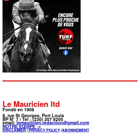
Le Mauricien ltd
Fondé en 1908
8, rue St Georges, Port Louis
BP N° 7 / Tel : (230) 207 8200
email:
lemauricien.redaction@gmail.com
NOTRE ÉQUIPE →
DISCLAIMER
/
PRIVACY POLICY
/
ABONNEMENT