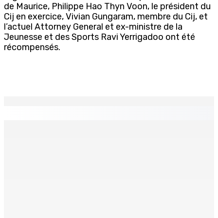
de Maurice, Philippe Hao Thyn Voon, le président du
Cij en exercice, Vivian Gungaram, membre du Cij, et
l’actuel Attorney General et ex-ministre de la
Jeunesse et des Sports Ravi Yerrigadoo ont été
récompensés.
EN CONTINU
↻
Natation – Dans une lettre vendredi : Cédric Bathfield
démissionne comme président de la FMN
9 Août 2026 17h00
Héros d’un jour
Recomposition à l’opposition
9 Août 2026 15h00
9 Août 2026 15h00