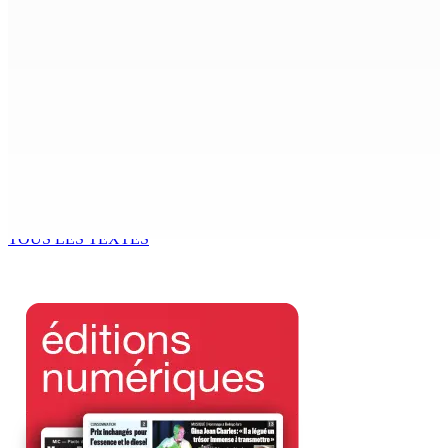
9 Août 2026 12h00
The Chase : Heevesh Bissessur, 21 ans, fait son entrée
dans le monde littéraire
9 Août 2026 12h00
Tourisme | Patrimoine naturel exceptionnel Île-aux-
Cerfs : un plan de régénération durable
9 Août 2026 12h00
TOUS LES TEXTES