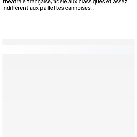
théâtrale française, fidèle aux classiques et assez
indifférent aux paillettes cannoises…
EN CONTINU
↻
Port-Louis : Un jeune vend de la drogue près du
Marché Central
6 Août 2026 18h00
Un passager mauricien décède à bord d’un vol d’Air
Mauritius
6 Août 2026 17h56
Adrien Duval a démissionné de ses fonctions
d’Opposition Whip et de président du Public Accounts
Committee (PAC)