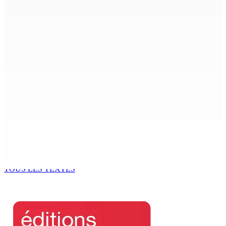
ACCESS TO JUSTICE IN MAURITIUS : If This Can Happen to
a Senior Counsel, What Does It Mean for Persons with
Disabilities?
6 Août 2026 15h00
MONDE ESTUDIANTIN | Municipalité de Port-Louis —
NAFCO : Concours national de débat prévu le jeudi 13
6 Août 2026 14h00
Kugan Parapen, Junior Minister à la Sécurité sociale «
Le processus de décolonisation est toujours inachevé
»
6 Août 2026 13h00
TOUS LES TEXTES