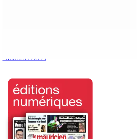
THÉÂTRE — Ce dimanche 9 à la Trup Sapsiway, Roches-
Brunes : Reprise de “Memwar Zenosid”
9 Août 2026 10h00
AÉROPORT SSR : Une famille interceptée avec Rs 1,5
million en devises
9 Août 2026 10h00
TOUS LES TEXTES