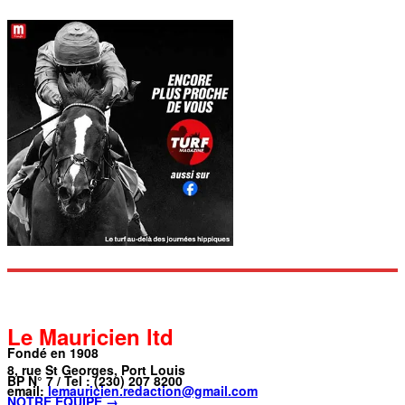
Le Mauricien ltd
Fondé en 1908
8, rue St Georges, Port Louis
BP N° 7 / Tel : (230) 207 8200
email:
lemauricien.redaction@gmail.com
NOTRE ÉQUIPE →