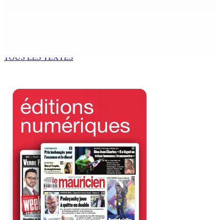
7 Août 2026 12h00
Océan Indien | Saisie de 157,5 kg de drogue : L’ex-JM
prend ses distances de la SUV et du gandia
7 Août 2026 11h49
TOUS LES TEXTES