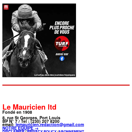
Le Mauricien ltd
Fondé en 1908
8, rue St Georges, Port Louis
BP N° 7 / Tel : (230) 207 8200
email:
lemauricien.redaction@gmail.com
NOTRE ÉQUIPE →
DISCLAIMER
/
PRIVACY POLICY
/
ABONNEMENT