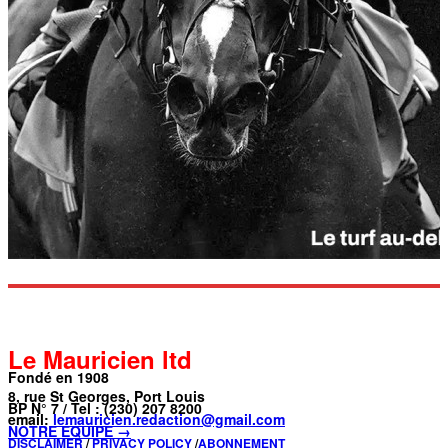
Le Mauricien ltd
Fondé en 1908
8, rue St Georges, Port Louis
BP N° 7 / Tel : (230) 207 8200
email:
lemauricien.redaction@gmail.com
NOTRE ÉQUIPE →
DISCLAIMER
/
PRIVACY POLICY
/
ABONNEMENT