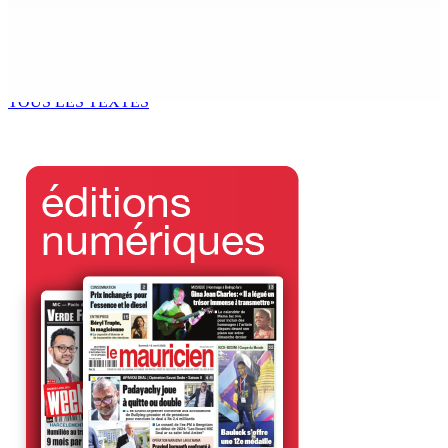
Réunion des délégués | À la GTU House — Vijay
Bundhun élu président du Conseil des Syndicats
4 Août 2026 13h00
TOUS LES TEXTES