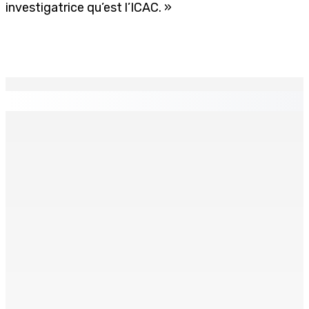
investigatrice qu’est l’ICAC. »
EN CONTINU
↻
Corps para-publics | Procurements — CEB : L’IRP annule
l’octroi d’un contrat de Rs 36,7 M
8 Août 2026 07h00
MRA – Déclaration d’impôts : la campagne de
l’Employee Declaration Form (EDF) est lancée
8 Août 2026 07h00
La météo de ce samedi 8 août
8 Août 2026 05h30