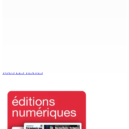
d’huile n’a été détecté pendant l’opération
7 Août 2026 15h50
FCC | Réseau d’importation de drogue : Steven
Moothoocurpen libéré sous caution
7 Août 2026 15h00
CIMETIÈRE DE BOIS-MARCHAND : Une inconnue inhumée
plus d’un an après son décès dans un accident
7 Août 2026 15h00
TOUS LES TEXTES