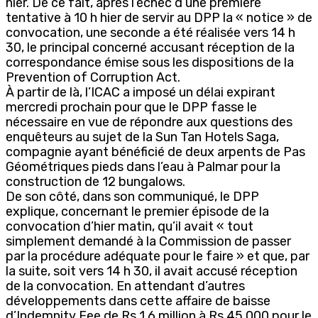
hier. De ce fait, après l’échec d’une première
tentative à 10 h hier de servir au DPP la « notice » de
convocation, une seconde a été réalisée vers 14 h
30, le principal concerné accusant réception de la
correspondance émise sous les dispositions de la
Prevention of Corruption Act.
À partir de là, l’ICAC a imposé un délai expirant
mercredi prochain pour que le DPP fasse le
nécessaire en vue de répondre aux questions des
enquêteurs au sujet de la Sun Tan Hotels Saga,
compagnie ayant bénéficié de deux arpents de Pas
Géométriques pieds dans l’eau à Palmar pour la
construction de 12 bungalows.
De son côté, dans son communiqué, le DPP
explique, concernant le premier épisode de la
convocation d’hier matin, qu’il avait « tout
simplement demandé à la Commission de passer
par la procédure adéquate pour le faire » et que, par
la suite, soit vers 14 h 30, il avait accusé réception
de la convocation. En attendant d’autres
développements dans cette affaire de baisse
d’Indemnity Fee de Rs 1,6 million à Rs 45 000 pour le