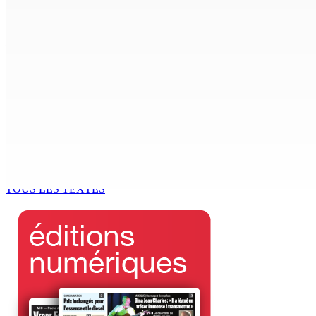
6 Août 2026 15h00
ACCESS TO JUSTICE IN MAURITIUS : If This Can Happen to a Se
6 Août 2026 15h00
MONDE ESTUDIANTIN | Municipalité de Port-Louis — NAFCO : 
6 Août 2026 14h00
Kugan Parapen, Junior Minister à la Sécurité sociale « Le p
6 Août 2026 13h00
TOUS LES TEXTES