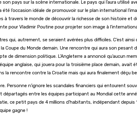
 son pays sur la scène internationale. Le pays qui l’aura utilisé a
é l’occasion idéale de promouvoir sur le plan international l’ima
 à travers le monde de découvrir la richesse de son histoire et de
te pour Vladimir Poutine pour projeter son image à l’internation
ntres qui, autrement, se seraient avérées plus difficiles. C’est a
 de la Coupe du Monde demain. Une rencontre qui aura son pesant d
pte de dimension politique. L’Angleterre a annoncé qu’aucun memb
quipe anglaise, qui jouera pour la troisième place demain, avait été
ans la rencontre contre la Croatie mais qui aura finalement déçu b
. Personne n’ignore les scandales financiers qui entourent souvent
ront départagés entre les équipes participant au Mondial cette a
tie, ce petit pays de 4 millions d’habitants, indépendant depuis 199
équipe gagne !