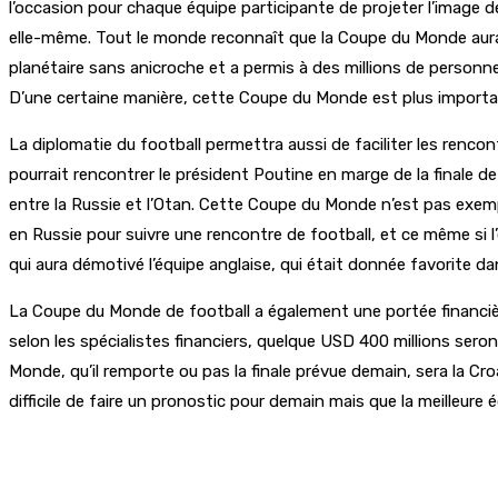
l’occasion pour chaque équipe participante de projeter l’image de
elle-même. Tout le monde reconnaît que la Coupe du Monde aura ét
planétaire sans anicroche et a permis à des millions de personnes
D’une certaine manière, cette Coupe du Monde est plus importan
La diplomatie du football permettra aussi de faciliter les renco
pourrait rencontrer le président Poutine en marge de la finale
entre la Russie et l’Otan. Cette Coupe du Monde n’est pas exem
en Russie pour suivre une rencontre de football, et ce même si l’é
qui aura démotivé l’équipe anglaise, qui était donnée favorite d
La Coupe du Monde de football a également une portée financière
selon les spécialistes financiers, quelque USD 400 millions se
Monde, qu’il remporte ou pas la finale prévue demain, sera la Croa
difficile de faire un pronostic pour demain mais que la meilleure 
Partager