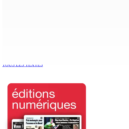
Crash de l’hydravion à La Prairie : aucun déversement d’hui
7 Août 2026 15h50
FCC | Réseau d’importation de drogue : Steven Moothoocur
7 Août 2026 15h00
CIMETIÈRE DE BOIS-MARCHAND : Une inconnue inhumée plus 
7 Août 2026 15h00
TOUS LES TEXTES