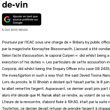
de-vin
5 Oct 2013 18h00
Poursuivi par l’ICAC sous une charge de « Bribery by public offici
par la magistrate Kesnaytee Bissoonauth. L’accusé a été condamn
Selon l’acte d’accusation, le caporal Curpen « did whilst being a pu
execution of his duties ». Les particulars de cette accusation 
Corporal, did whilst being the Enquiry Officer into case OB 24
the investigation in such a way that the said Javed Toona Nana
Lors du procès, le SI Bholah a déclaré qu’il faisait partie, le 
lui allait remettre l’argent. Auparavant, ce dernier avait pris part 
alors été décidé que M. Nanak allait se rendre, au volant de sa v
L’heure de la rencontre, d’abord fixée à 10h30, était par la suite
Toutefois, ce dernier devait refuser de prendre l’argent à chaque 