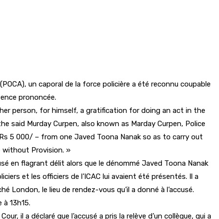
t (POCA), un caporal de la force policière a été reconnu coupable
ntence prononcée.
other person, for himself, a gratification for doing an act in the
e, the said Murday Curpen, also known as Marday Curpen, Police
f Rs 5 000/ – from one Javed Toona Nanak so as to carry out
 without Provision. »
accusé en flagrant délit alors que le dénommé Javed Toona Nanak
iciers et les officiers de l’ICAC lui avaient été présentés. Il a
hé London, le lieu de rendez-vous qu’il a donné à l’accusé.
e à 13h15.
r, il a déclaré que l’accusé a pris la relève d’un collègue, qui a