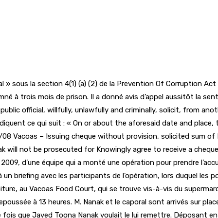
al » sous la section 4(1) (a) (2) de la Prevention Of Corruption Ac
é à trois mois de prison. Il a donné avis d’appel aussitôt la se
blic official, willfully, unlawfully and criminally, solicit, from an
indiquent ce qui suit : « On or about the aforesaid date and plac
35/08 Vacoas – Issuing cheque without provision, solicited sum o
k will not be prosecuted for Knowingly agree to receive a cheque
8 juin 2009, d’une équipe qui a monté une opération pour prendre l’
à un briefing avec les participants de l’opération, lors duquel les pol
oiture, au Vacoas Food Court, qui se trouve vis-à-vis du supermarc
 repoussée à 13 heures. M. Nanak et le caporal sont arrivés sur plac
fois que Javed Toona Nanak voulait le lui remettre. Déposant en Cou