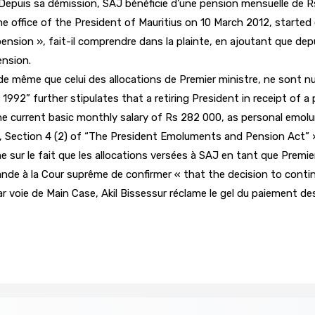
Depuis sa démission, SAJ bénéficie d’une pension mensuelle de R
e office of the President of Mauritius on 10 March 2012, starte
pension », fait-il comprendre dans la plainte, en ajoutant que de
ension.
 de même que celui des allocations de Premier ministre, ne sont nu
92” further stipulates that a retiring President in receipt of a
he current basic monthly salary of Rs 282 000, as personal emol
, Section 4 (2) of “The President Emoluments and Pension Act” »,
me sur le fait que les allocations versées à SAJ en tant que Premi
ande à la Cour suprême de confirmer « that the decision to conti
par voie de Main Case, Akil Bissessur réclame le gel du paiement d