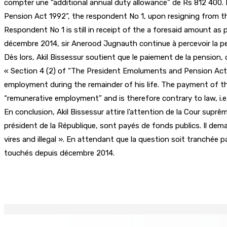
compter une “additional annual duty allowance” de Rs 812 400. 
Pension Act 1992”, the respondent No 1, upon resigning from th
Respondent No 1 is still in receipt of the a foresaid amount as 
décembre 2014, sir Anerood Jugnauth continue à percevoir la p
Dès lors, Akil Bissessur soutient que le paiement de la pension,
« Section 4 (2) of “The President Emoluments and Pension Act 19
employment during the remainder of his life. The payment of t
“remunerative employment” and is therefore contrary to law, i.e
En conclusion, Akil Bissessur attire l’attention de la Cour suprê
président de la République, sont payés de fonds publics. Il dem
vires and illegal ». En attendant que la question soit tranchée 
touchés depuis décembre 2014.
Partager
EN CONTINU
↻