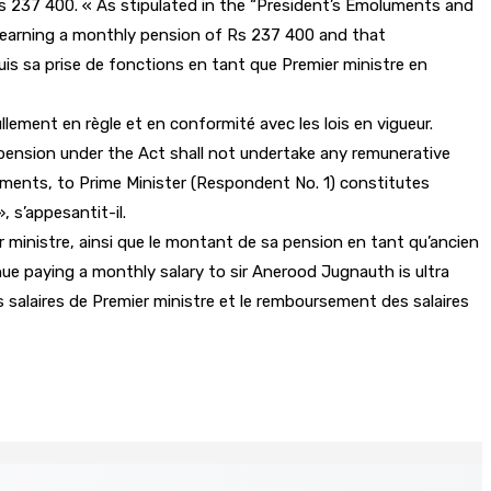
s 237 400. « As stipulated in the “President’s Emoluments and
d earning a monthly pension of Rs 237 400 and that
puis sa prise de fonctions en tant que Premier ministre en
llement en règle et en conformité avec les lois en vigueur.
 pension under the Act shall not undertake any remunerative
uments, to Prime Minister (Respondent No. 1) constitutes
 s’appesantit-il.
er ministre, ainsi que le montant de sa pension en tant qu’ancien
nue paying a monthly salary to sir Anerood Jugnauth is ultra
es salaires de Premier ministre et le remboursement des salaires