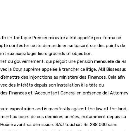
auth en tant que Premier ministre a été appelée pro-forma ce
ompte contester cette demande en se basant sur des points de
ent eux aussi loger leurs grounds of objection.
e chef du gouvernement, qui perçoit une pension mensuelle de Rs
 la Cour suprême appelée à trancher ce litige, Akil Bissessur,
émettre des injonctions au ministère des Finances. Cela afin
ec des intérêts depuis son installation à la tête du
des Finances et l’Accountant General en présence de l’Attorney
imate expectation and is manifestly against the law of the land,
ernement au cours de ces dernières années, notamment depuis sa
ate House avant sa démission, SAJ touchait Rs 288 000 sans