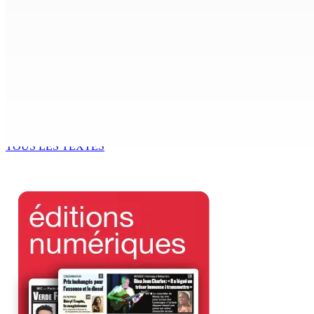
ACCESS TO JUSTICE IN MAURITIUS : If This Can Happen to a Se
6 Août 2026 15h00
MONDE ESTUDIANTIN | Municipalité de Port-Louis — NAFCO : 
6 Août 2026 14h00
Kugan Parapen, Junior Minister à la Sécurité sociale « Le p
6 Août 2026 13h00
TOUS LES TEXTES