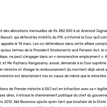
ment des allocations mensuelles de Rs 282 000 à sir Anerood Jugn
asset, qui défend les intérêts du PM, a informé la Cour qu’il c
eau appelée le 14 mars. Les co-défendeurs dans cette affaire compt
fait qu’aux termes de la President Emoluments and Pension Act, l
que, ne peut s’engager dans un « remunerative employment ». Avec
l, et Me Pazhany Rangasamy, avoué, demande à la Cour suprême d’
er ministre et d’exiger le remboursement du montant déjà versé av
ministre est directement mis en cause de même que le ministère 
ations de Premier ministre à SAJ est en infraction avec sa « legit
r ses dires, il retrace le cheminement politique du chef du gouv
rs 2012. Akil Bissessur ajoute qu’en tant que locataire de la St