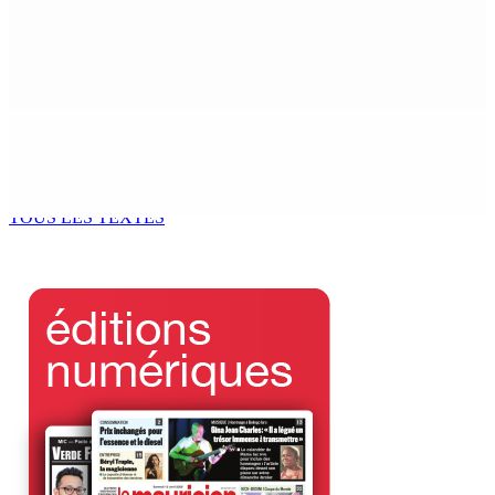
COUP DE FILET DE L’ADSU : Des pharmacies contrôlées
et des irrégularités relevées
6 Août 2026 11h03
Le Kreol morisien au parlement | Shakeel Mohamed,
ministre du Logement : « Une page historique s’écrit
aujourd’hui »
6 Août 2026 11h00
TOUS LES TEXTES