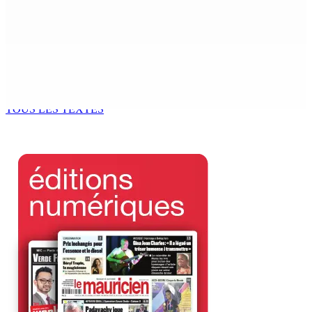
stratégique au nom de la sécurité alimentaire
8 Août 2026 13h00
POLICE — Après une opération à Vallée-des-Prêtres : Rs
7 M « envolées » en route vers les Casernes centrales
8 Août 2026 12h00
TOUS LES TEXTES