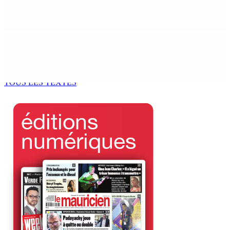
NAFCO : Concours national de débat prévu le jeudi 13
6 Août 2026 14h00
Kugan Parapen, Junior Minister à la Sécurité sociale «
Le processus de décolonisation est toujours inachevé
»
6 Août 2026 13h00
TOUS LES TEXTES