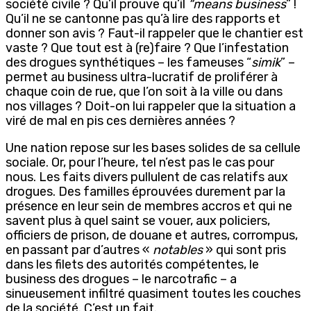
société civile ? Qu’il prouve qu’il
“means business
” !
Qu’il ne se cantonne pas qu’à lire des rapports et
donner son avis ? Faut-il rappeler que le chantier est
vaste ? Que tout est à (re)faire ? Que l’infestation
des drogues synthétiques – les fameuses “
simik
” –
permet au business ultra-lucratif de proliférer à
chaque coin de rue, que l’on soit à la ville ou dans
nos villages ? Doit-on lui rappeler que la situation a
viré de mal en pis ces dernières années ?
Une nation repose sur les bases solides de sa cellule
sociale. Or, pour l’heure, tel n’est pas le cas pour
nous. Les faits divers pullulent de cas relatifs aux
drogues. Des familles éprouvées durement par la
présence en leur sein de membres accros et qui ne
savent plus à quel saint se vouer, aux policiers,
officiers de prison, de douane et autres, corrompus,
en passant par d’autres «
notables
» qui sont pris
dans les filets des autorités compétentes, le
business des drogues – le narcotrafic – a
sinueusement infiltré quasiment toutes les couches
de la société. C’est un fait.