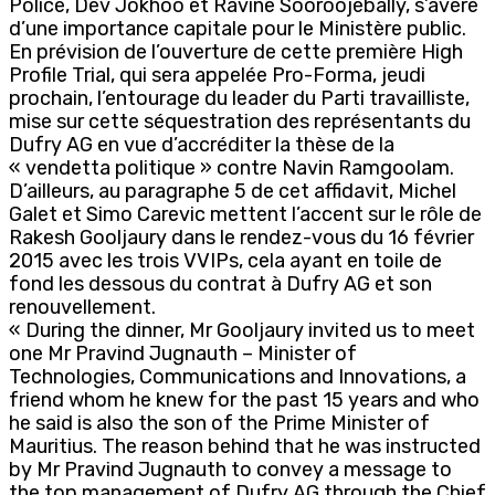
Police, Dev Jokhoo et Ravine Sooroojebally, s’avère
d’une importance capitale pour le Ministère public.
En prévision de l’ouverture de cette première High
Profile Trial, qui sera appelée Pro-Forma, jeudi
prochain, l’entourage du leader du Parti travailliste,
mise sur cette séquestration des représentants du
Dufry AG en vue d’accréditer la thèse de la
« vendetta politique » contre Navin Ramgoolam.
D’ailleurs, au paragraphe 5 de cet affidavit, Michel
Galet et Simo Carevic mettent l’accent sur le rôle de
Rakesh Gooljaury dans le rendez-vous du 16 février
2015 avec les trois VVIPs, cela ayant en toile de
fond les dessous du contrat à Dufry AG et son
renouvellement.
« During the dinner, Mr Gooljaury invited us to meet
one Mr Pravind Jugnauth – Minister of
Technologies, Communications and Innovations, a
friend whom he knew for the past 15 years and who
he said is also the son of the Prime Minister of
Mauritius. The reason behind that he was instructed
by Mr Pravind Jugnauth to convey a message to
the top management of Dufry AG through the Chief