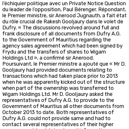
l’échiquier politique avec un Private Notice Question
du leader de l’opposition, Paul Bérenger. Répondant,
le Premier ministre, sir Anerood Jugnauth, a fait état
du rôle crucial de Rakesh Gooljaury dans le volet de
Dufry. « The discussions revolved around full and
frank disclosure of all documents from Dufry A.G.
to the Government of Mauritius regarding the
agency sales agreement which had been signed by
Frydu and the transfers of shares to Wigam
Holdings Ltd », a confirmé sir Anerood.
Poursuivant, le Premier ministre a ajouté que « Mr D.
Gooljaury had provided documents relating to
transactions which had taken place prior to 2013
when he was apparently kicked out of the structure
when part of the ownership was transferred to
Wigam Holdings Ltd. Mr D. Gooljaury asked the
representatives of Dufry A.G. to provide to the
Government of Mauritius all other documents from
October 2013 to date. Both representatives of
Dufry A.G. could not provide same and had to
contact several representatives of their higher