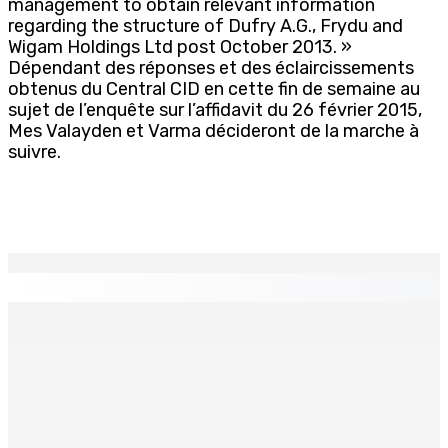
management to obtain relevant information
regarding the structure of Dufry A.G., Frydu and
Wigam Holdings Ltd post October 2013. »
Dépendant des réponses et des éclaircissements
obtenus du Central CID en cette fin de semaine au
sujet de l’enquête sur l’affidavit du 26 février 2015,
Mes Valayden et Varma décideront de la marche à
suivre.
EN CONTINU
↻
TRANQUEBAR : Un architecte perd Rs 20 000 après le
piratage du compte d’un collègue
8 Août 2026 17h00
TRAFIC DE DROGUE — Saisie de 157,5 kg de cannabis à