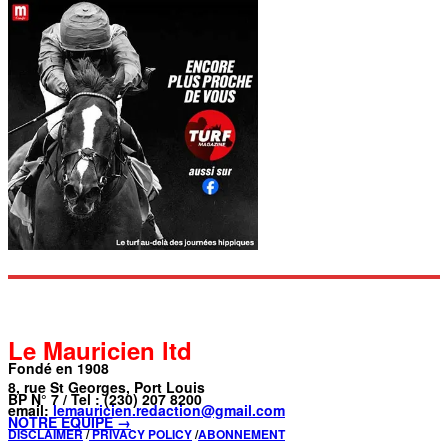
Le Mauricien ltd
Fondé en 1908
8, rue St Georges, Port Louis
BP N° 7 / Tel : (230) 207 8200
email:
lemauricien.redaction@gmail.com
NOTRE ÉQUIPE →
DISCLAIMER
/
PRIVACY POLICY
/
ABONNEMENT