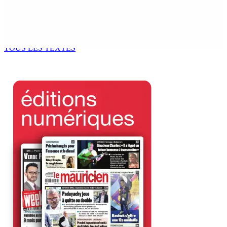
BUDGET AFTERMATH — Réforme de la pension — Finance
Bill : baroud d’honneur syndical à la State House, lundi
8 Août 2026 10h00
TOUS LES TEXTES