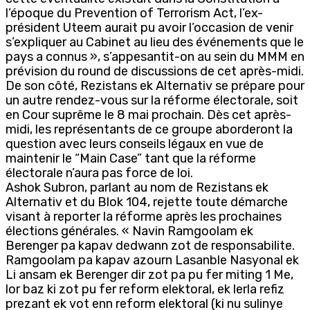
l’époque du Prevention of Terrorism Act, l’ex-
président Uteem aurait pu avoir l’occasion de venir
s’expliquer au Cabinet au lieu des événements que le
pays a connus », s’appesantit-on au sein du MMM en
prévision du round de discussions de cet après-midi.
De son côté, Rezistans ek Alternativ se prépare pour
un autre rendez-vous sur la réforme électorale, soit
en Cour suprême le 8 mai prochain. Dès cet après-
midi, les représentants de ce groupe aborderont la
question avec leurs conseils légaux en vue de
maintenir le “Main Case” tant que la réforme
électorale n’aura pas force de loi.
Ashok Subron, parlant au nom de Rezistans ek
Alternativ et du Blok 104, rejette toute démarche
visant à reporter la réforme après les prochaines
élections générales. « Navin Ramgoolam ek
Berenger pa kapav dedwann zot de responsabilite.
Ramgoolam pa kapav azourn Lasanble Nasyonal ek
Li ansam ek Berenger dir zot pa pu fer miting 1 Me,
lor baz ki zot pu fer reform elektoral, ek lerla refiz
prezant ek vot enn reform elektoral (ki nu sulinye