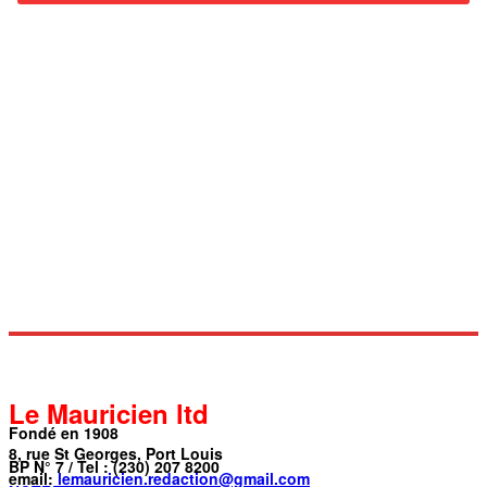
Le Mauricien ltd
Fondé en 1908
8, rue St Georges, Port Louis
BP N° 7 / Tel : (230) 207 8200
email:
lemauricien.redaction@gmail.com