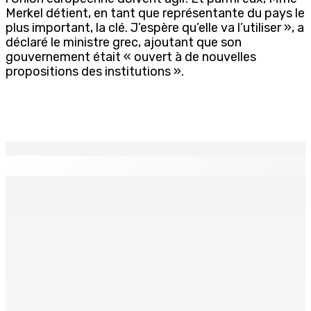
Merkel détient, en tant que représentante du pays le
plus important, la clé. J’espère qu’elle va l’utiliser », a
déclaré le ministre grec, ajoutant que son
gouvernement était « ouvert à de nouvelles
propositions des institutions ».
EN CONTINU
↻
Budget Aftermath — Réforme du système de pensions :
Rencontre de la dernière chance de la PKS à la State
House
10 Août 2026 14h04
Atma Shanto entame une grève de la faim et réclame une
révision des lois du travail