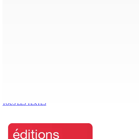
FCC | Réseau d’importation de drogue : Steven Moothoocur
7 Août 2026 15h00
CIMETIÈRE DE BOIS-MARCHAND : Une inconnue inhumée plus 
7 Août 2026 15h00
Beyond Westminster: The Sydney Pierre episode and Maurit
7 Août 2026 15h00
Océan Indien | Saisie de 157,5 kg de drogue : L’ex-JM prend
7 Août 2026 11h49
TOUS LES TEXTES