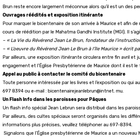
Brun reste encore largement méconnue alors qu’il est un des per
Ouvrages réédités et exposition itinérante
Pour marquer le bicentenaire de son arrivée à Maurice et afin de 
cours de réédition par le Mahatma Gandhi Institute (MGI). II s’agi
– « La Vie du Révérend Jean Le Brun, fondateur de l’instructi
– « L’oeuvre du Révérend Jean Le Brun à l’île Maurice » écrit p
Par ailleurs, une exposition itinérante circulera entre fin avril e
engagement et l’Église Presbytérienne de Maurice dont il est le
Appel au public à contacter le comité du bicentenaire
Toute personne intéressée par les livres et l’exposition ou qui 
697 8394 ou e-mail : bicentenairejeanlebrun@intnet. mu.
Un Flash Info dans les paroisses pour Pâques
Un flash info spécial Jean Lebrun sera distribué dans les paroiss
Par ailleurs, des cultes spéciaux seront organisés dans les diffé
informations plus précises, veuillez téléphoner au 697-8394.
Signalons que l’Église presbytérienne de Maurice a un nouveau 