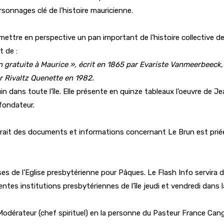
sonnages clé de l’histoire mauricienne.
mettre en perspective un pan important de l’histoire collective de
t de :
on gratuite à Maurice », écrit en 1865 par Evariste Vanmeerbeec
ar Rivaltz Quenette en 1982.
t juin dans toute l’île. Elle présente en quinze tableaux l’oeuvre de
 fondateur.
aurait des documents et informations concernant Le Brun est priée
es de l’Eglise presbytérienne pour Pâques. Le Flash Info servira d
rentes institutions presbytériennes de l’île jeudi et vendredi dan
Modérateur (chef spirituel) en la personne du Pasteur France Can