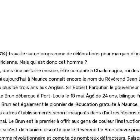
814) travaille sur un programme de célébrations pour marquer d’une
icienne. Mais qui est donc cet homme ?
t, dans une certaine mesure, être comparé à Charlemagne, roi des F
ui aujourd’hui à Maurice connaît encore Ie nom du Révérend Jean L
plus de trois ans aux Anglais. Sir Robert Farquhar, le gouverneur
Brun débarque à Port-Louis Ie 18 mai. Âgé de 24 ans, bilingue fr
Le Brun est également le pionnier de l’éducation gratuite à Maurice
s autres établissements seront inaugurés dans d’autres régions de
, Le Brun est le premier à offrir aux gens de couleur l’instruction 
 si c’est de manière discrète que le Révérend Le Brun oeuvre pou
 comme révolutionnaire et compte de nombreux détracteurs. Raison 