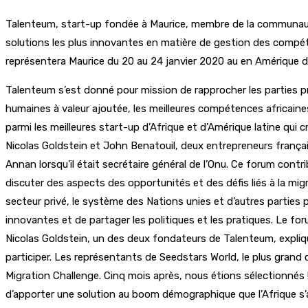
Talenteum, start-up fondée à Maurice, membre de la communauté
solutions les plus innovantes en matière de gestion des compé
représentera Maurice du 20 au 24 janvier 2020 au en Amérique du 
Talenteum s’est donné pour mission de rapprocher les parties pr
humaines à valeur ajoutée, les meilleures compétences africaines,
parmi les meilleures start-up d’Afrique et d’Amérique latine qu
Nicolas Goldstein et John Benatouil, deux entrepreneurs françai
Annan lorsqu’il était secrétaire général de l’Onu. Ce forum cont
discuter des aspects des opportunités et des défis liés à la mi
secteur privé, le système des Nations unies et d’autres parties
innovantes et de partager les politiques et les pratiques. Le fo
Nicolas Goldstein, un des deux fondateurs de Talenteum, expliqu
participer. Les représentants de Seedstars World, le plus gran
Migration Challenge. Cinq mois après, nous étions sélectionnés ! 
d’apporter une solution au boom démographique que l’Afrique s’