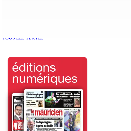
Madagascar : La Banque centrale relève son taux directeur
6 Août 2026 15h00
ACCESS TO JUSTICE IN MAURITIUS : If This Can Happen to a Se
6 Août 2026 15h00
TOUS LES TEXTES