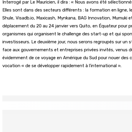
Interrogé par Le Mauricien, il dira : « Nous avons été sélection
Elles sont dans des secteurs différents : la formation en ligne, 
Shule, Visadb.io, Maxicash, Mynkana, BAG Innovation, Mumuki e
déplacement du 20 au 24 janvier vers Quito, en Équateur pour pré
organismes qui organisent le challenge des start-up et qui spon
investisseurs. Le deuxième jour, nous serons regroupés sur un 
face aux gouvernements et entreprises privées invités, venus du 
évidemment de ce voyage en Amérique du Sud pour nouer des cont
vocation « de se développer rapidement à l’international ».
Partager
EN CONTINU
↻
Région : Stéphanie Anquetil admise à l’African Academy for
7 Août 2026 08h00