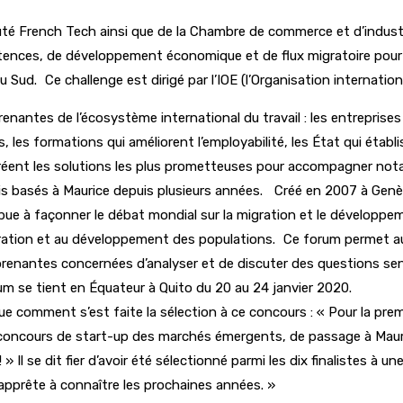
 French Tech ainsi que de la Chambre de commerce et d’industrie
tences, de développement économique et de flux migratoire pour
Sud. Ce challenge est dirigé par l’IOE (l’Organisation internatio
enantes de l’écosystème international du travail : les entreprises
 les formations qui améliorent l’employabilité, les État qui établ
i créent les solutions les plus prometteuses pour accompagner no
s basés à Maurice depuis plusieurs années. Créé en 2007 à Genève 
ribue à façonner le débat mondial sur la migration et le développ
gration et au développement des populations. Ce forum permet aux
 prenantes concernées d’analyser et de discuter des questions se
rum se tient en Équateur à Quito du 20 au 24 janvier 2020.
e comment s’est faite la sélection à ce concours : « Pour la premi
d concours de start-up des marchés émergents, de passage à Maur
» Il se dit fier d’avoir été sélectionné parmi les dix finalistes à
apprête à connaître les prochaines années. »