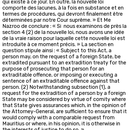
qui existe à ce jour. En outre, la nouvelle loi
comporte des lacunes, à la fois en substance et en
termes de procédures, qui devront finalement être
déterminées par notre Cour suprême. » Et Me
Nazroo de conclure : « Si nous examinons de près la
section 4 (2) de la nouvelle loi, nous avons une idée
de la vraie raison pour laquelle cette nouvelle loi est
introduite à ce moment précis. » La section en
question stipule ainsi : « Subject to this Act, a
person may, on the request of a foreign State, be
extradited pursuant to an extradition treaty for the
purpose of prosecuting that person for an
extraditable offence, or imposing or executing a
sentence of an extraditable offence against that
person. (2) Notwithstanding subsection (1), a
request for the extradition of a person by a foreign
State may be considered by virtue of comity where
that State gives assurances which, in the opinion of
the Attorney-General, are sufficient to ensure that it
would comply with a comparable request from
Mauritius or where, in his opinion, it is otherwise in
the interests of justice to do so. »