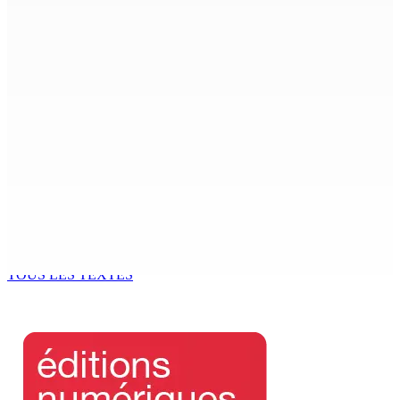
ACCESS TO JUSTICE IN MAURITIUS : If This Can Happen to
a Senior Counsel, What Does It Mean for Persons with
Disabilities?
6 Août 2026 15h00
MONDE ESTUDIANTIN | Municipalité de Port-Louis —
NAFCO : Concours national de débat prévu le jeudi 13
6 Août 2026 14h00
Kugan Parapen, Junior Minister à la Sécurité sociale «
Le processus de décolonisation est toujours inachevé
»
6 Août 2026 13h00
TOUS LES TEXTES