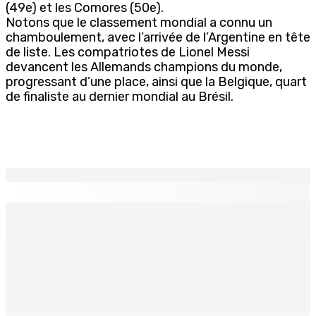
(49e) et les Comores (50e).
Notons que le classement mondial a connu un
chamboulement, avec l’arrivée de l’Argentine en tête
de liste. Les compatriotes de Lionel Messi
devancent les Allemands champions du monde,
progressant d’une place, ainsi que la Belgique, quart
de finaliste au dernier mondial au Brésil.
EN CONTINU
↻
Port-Louis : Un jeune vend de la drogue près du
Marché Central
6 Août 2026 18h00
Un passager mauricien décède à bord d’un vol d’Air
Mauritius