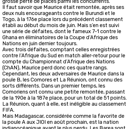
grosse perte de places parmi les concurrents.
Il faut savoir que Maurice était remontée, après ses
deux nuls encourageants contre le Burundi et le
Togo, à la 176e place lors du précédent classement
établi au début du mois de juin. Mais s’en est suivi
une série de défaites, dont le fameux 7-1 contre le
Ghana en éliminatoires de la Coupe d’Afrique des
Nations en juin dernier toujours.
Avec trois défaites, comptant celles enregistrées
contre l’Afrique du Sud en match aller-retour pour le
compte du Championnat d’Afrique des Nations
(ChAN), Maurice perd donc ces quatre rangs.
Cependant, les deux adversaires de Maurice dans la
poule B, les Comores et La Réunion, ont connu des
sorts différents. Dans un premier temps, les
Comoriens ont connu une petite remontée, passant
de la 190e à la 187e place, pour un total de 51 points.
La Réunion, quant à elle, est inéligible au classement
FIFA.
Mais Madagascar, considérée comme la favorite de
la poule A aux JIOI en août prochain, est la nation
indianocéanique ayant le plus perdu. Les Barea sont