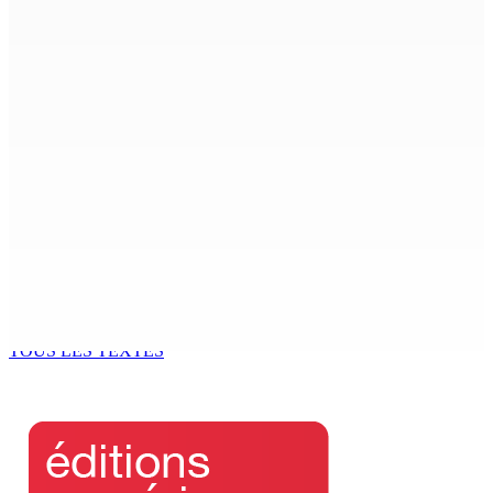
4 Août 2026 14h00
Budget Aftermath | Réforme de la pension — Le sit-in
se poursuit devant l’Hôtel du GM
4 Août 2026 13h44
Joe Lesjongard dépose une motion de privilège visant
la députée Leu-Govind après la PNQ
4 Août 2026 13h25
Réunion des délégués | À la GTU House — Vijay
Bundhun élu président du Conseil des Syndicats
4 Août 2026 13h00
TOUS LES TEXTES