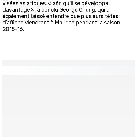
visées asiatiques, « afin qu’il se développe
davantage », a conclu George Chung, qui a
également laissé entendre que plusieurs têtes
d’affiche viendront à Maurice pendant la saison
2015-16.
EN CONTINU
↻
Crash d’un hydravion à La Prairie : un touriste polonais
de 25 ans décède, le pilote indien de 28 ans blessé
4 Août 2026 19h42
RÉHABILITATION Poser un regard bienveillant sur le
détenu
4 Août 2026 19h20