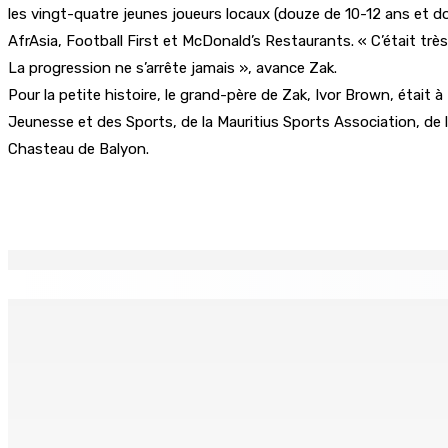
les vingt-quatre jeunes joueurs locaux (douze de 10-12 ans et d
AfrAsia, Football First et McDonald’s Restaurants. « C’était très
La progression ne s’arrête jamais », avance Zak.
Pour la petite histoire, le grand-père de Zak, Ivor Brown, était 
Jeunesse et des Sports, de la Mauritius Sports Association, de la
Chasteau de Balyon.
Partager
EN CONTINU
↻
LA-PRAIRIE — Crash d’un hydravion : Le tableau de bord et u
8 Août 2026 15h00
PLAISANCE — Station expérimentale : Un verger stratégique