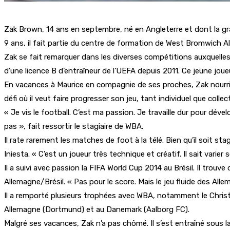
Zak Brown, 14 ans en septembre, né en Angleterre et dont la gr
9 ans, il fait partie du centre de formation de West Bromwich A
Zak se fait remarquer dans les diverses compétitions auxquelles
d’une licence B d’entraîneur de l’UEFA depuis 2011. Ce jeune joueu
En vacances à Maurice en compagnie de ses proches, Zak nourrit 
défi où il veut faire progresser son jeu, tant individuel que coll
« Je vis le football. C’est ma passion. Je travaille dur pour dé
pas », fait ressortir le stagiaire de WBA.
Il rate rarement les matches de foot à la télé. Bien qu’il soit s
Iniesta. « C’est un joueur très technique et créatif. Il sait varier 
Il a suivi avec passion la FIFA World Cup 2014 au Brésil. Il trouv
Allemagne/Brésil. « Pas pour le score. Mais le jeu fluide des Allema
Il a remporté plusieurs trophées avec WBA, notamment le Christm
Allemagne (Dortmund) et au Danemark (Aalborg FC).
Malgré ses vacances, Zak n’a pas chômé. Il s’est entraîné sous l