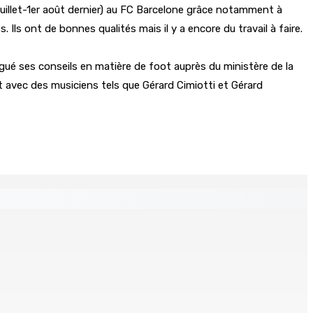
juillet-1er août dernier) au FC Barcelone grâce notamment à
Ils ont de bonnes qualités mais il y a encore du travail à faire.
digué ses conseils en matière de foot auprès du ministère de la
it avec des musiciens tels que Gérard Cimiotti et Gérard
espere ki monn fer travay-la kouma bizin »