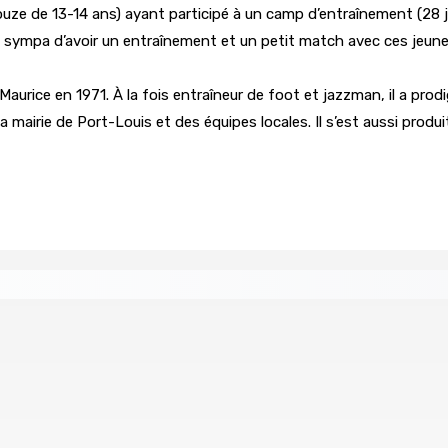
ouze de 13-14 ans) ayant participé à un camp d’entraînement (28 
 sympa d’avoir un entraînement et un petit match avec ces jeunes. 
à Maurice en 1971. À la fois entraîneur de foot et jazzman, il a pro
 mairie de Port-Louis et des équipes locales. Il s’est aussi produ
n I-pad seront analysés par la DCA
Joe Lesjongard: »mo 
8 Août 2026 14h00
 au nom de la sécurité alimentaire