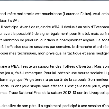
and-mère maternelle est mauricienne (Laurence Fatus), veut embras
lbion (WBA).
 il participe. Avant de rejoindre WBA, il évoluait au sein d’Evesh
r avait la possibilité de signer également pour Bristol, mais au fin
l’ambition de jouer un jour dans le championnat anglais. Le foot
ectif. Il effectue quatre sessions par semaine, le dimanche étant ré
velopper mes techniques, mon physique, la tactique et sans néglige
tagiaire à WBA, il reste un supporter des Toffees d’Everton. Mais 
son jeu », fait-il remarquer. Pour lui, obtenir une bourse scolaire lui
e dommage que l’Angleterre n’a pu sortir de la sa poule. Son meilleu
nds. Ils ont joué simple mais efficace. C’est ça le beau jeu », expli
as Truce National Final de la saison 2012-13 contre Liverpool ap
a directive de son père. Il a également participé à une session d’