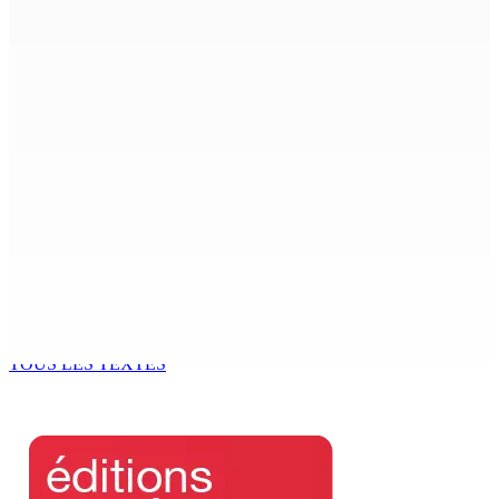
8 Août 2026 11h40
Sécheresse : restrictions sur l’utilisation de l’eau
potable à partir du 10 août
8 Août 2026 11h33
BUDGET AFTERMATH — Réforme de la pension — Finance
Bill : baroud d’honneur syndical à la State House, lundi
8 Août 2026 10h00
Logement : Re 1 pour les ménages aux revenus
inférieurs à Rs 48 000
8 Août 2026 09h55
TOUS LES TEXTES