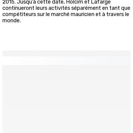
2015. Jusqu’à cette date, Holcim et Lafarge
continueront leurs activités séparément en tant que
compétiteurs sur le marché mauricien et à travers le
monde.
EN CONTINU
↻
TRAFIC DE DROGUE — Saisie de 157,5 kg de cannabis à
La-Réunion : L’axe Chimajee/Govind confirmé avec
l’ombre de Franklin planant
8 Août 2026 16h00
FERNEY : Un motocycliste entre la vie et la mort après
une collision
8 Août 2026 16h00